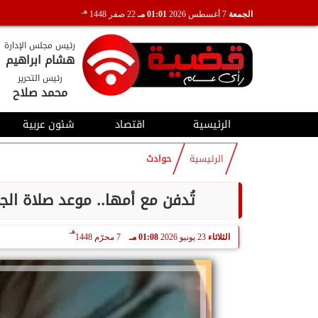
هـ
الجمعة
7 أغسطس 2026
01:01 مـ
22 صفر 1448
رئيس مجلس الإدارة
هشام ابراهيم
رئيس التحرير
محمد صلاح
الرئيسية
اقتصاد
شئون عربية
الرئيسية
حوادث
تُدفن مع أمها.. موعد صلاة الج
هـ
الثلاثاء
23 يونيو 2026
01:08 مـ
7 محرّم 1448