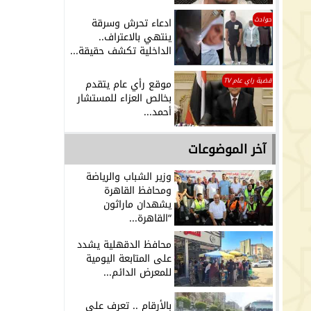
حوادث
ادعاء تحرش وسرقة
ينتهي بالاعتراف..
الداخلية تكشف حقيقة...
قضية راي عام TV
موقع رأي عام يتقدم
بخالص العزاء للمستشار
أحمد...
آخر الموضوعات
وزير الشباب والرياضة
ومحافظ القاهرة
يشهدان ماراثون
“القاهرة...
محافظ الدقهلية يشدد
على المتابعة اليومية
للمعرض الدائم...
بالأرقام .. تعرف على