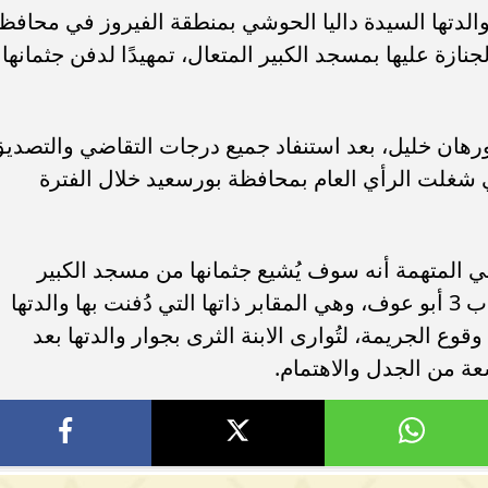
والدتها السيدة داليا الحوشي بمنطقة الفيروز في محافظ
ازة عليها بمسجد الكبير المتعال، تمهيدًا لدفن جثمانها
ء رسالتها.. وفاة ممرضة
محافظ القاهرة يعتمد جدول إمتحانات ا
يد والأهالي ينعونها
الثاني للعام الدراسي ٢٠٢٥...
رهان خليل، بعد استنفاد جميع درجات التقاضي والتصدي
 شغلت الرأي العام بمحافظة بورسعيد خلال الفترة
المتهمة أنه سوف يُشيع جثمانها من مسجد الكبير
المتعال إلى مثواه الأخير بمقابر الأسرة باب 3 أبو عوف، وهي المقابر ذاتها التي دُفنت بها والدتها
وع الجريمة، لتُوارى الابنة الثرى بجوار والدتها بعد
عة من الجدل والاهتمام.