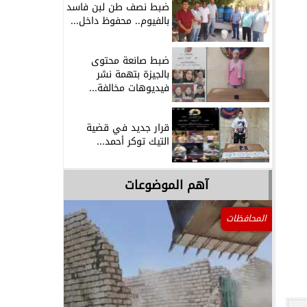
ضبط نصف طن لبن فاسد
بالفيوم.. محفوظ داخل...
ضبط صانعة محتوى
بالجيزة بتهمة نشر
فيديوهات مخالفة...
قرار جديد في قضية
التيك توكر أحمد...
آهم الموضوعات
المحافظات