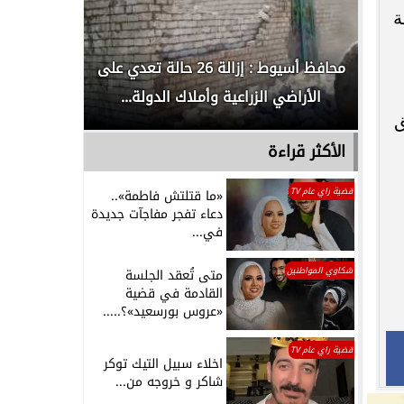
ة
لدور
محافظ أسيوط : إزالة 26 حالة تعدي على
الداخلية ت
الأراضي الزراعية وأملاك الدولة...
رجل م
ق
الأكثر قراءة
قضية راي عام TV
«ما قتلتش فاطمة»..
دعاء تفجر مفاجآت جديدة
في...
شكاوي المواطنين
متى تُعقد الجلسة
القادمة في قضية
«عروس بورسعيد»؟.....
قضية راي عام TV
اخلاء سبيل التيك توكر
شاكر و خروجه من...