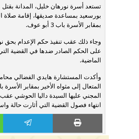
تستعد أسرة نورهان خليل، المدانة بقتل 
محافظ أسيوط : حملات مكثفة لرفع
بورسعيد بمساعدة صديقها، إقامة صلاة الجن
الإشغالات بحي شرق لإعادة الانضباط
رحلت في أثناء أدا
بمقابر الأسرة باب 3 أبو عوف.
وتحقيق...
بمستشفى بني عب
وجاء ذلك عقب تنفيذ حكم الإعدام بحق نو
على الحكم الصادر ضدها في القضية التي
الماضية.
وأكدت المستشارة هايدي الفضالي محامي 
المجني عليها السيدة داليا الحوشي عقب وق
انتهاء فصول القضية التي أثارت حالة واس