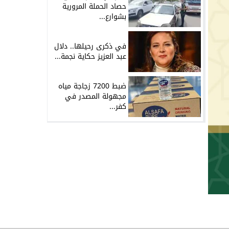
حصاد الحملة المرورية
بشوارع...
في ذكرى رحيلها.. دلال
عبد العزيز حكاية نجمة...
ضبط 7200 زجاجة مياه
مجهولة المصدر في
كفر...