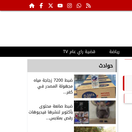
رياضة
قضية راي عام TV
حوادث
ضبط 7200 زجاجة مياه
مجهولة المصدر في
كفر...
ضبط صانعة محتوى
بأكتوبر لنشرها فيديوهات
رقص بملابس...