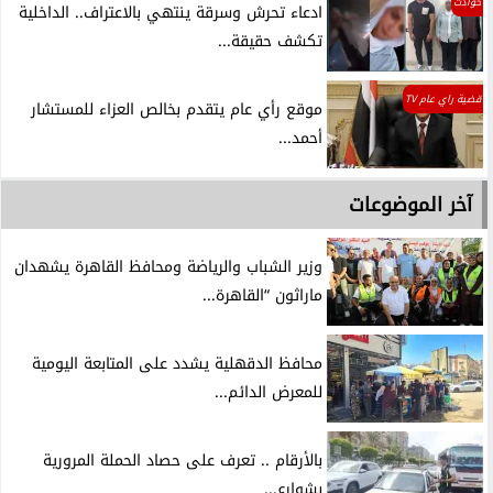
حوادث
ادعاء تحرش وسرقة ينتهي بالاعتراف.. الداخلية
تكشف حقيقة...
قضية راي عام TV
موقع رأي عام يتقدم بخالص العزاء للمستشار
أحمد...
آخر الموضوعات
وزير الشباب والرياضة ومحافظ القاهرة يشهدان
ماراثون “القاهرة...
محافظ الدقهلية يشدد على المتابعة اليومية
للمعرض الدائم...
بالأرقام .. تعرف على حصاد الحملة المرورية
بشوارع...