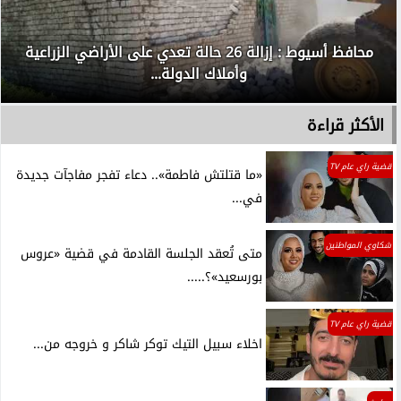
محافظ أسيوط : إزالة 26 حالة تعدي على الأراضي الزراعية
وأملاك الدولة...
الأكثر قراءة
قضية راي عام TV
«ما قتلتش فاطمة».. دعاء تفجر مفاجآت جديدة
في...
شكاوي المواطنين
متى تُعقد الجلسة القادمة في قضية «عروس
بورسعيد»؟.....
قضية راي عام TV
اخلاء سبيل التيك توكر شاكر و خروجه من...