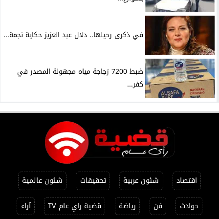
في ذكرى رحيلها.. دلال عبد العزيز حكاية نجمة...
ضبط 7200 زجاجة مياه مجهولة المصدر في
كفر...
اقتصاد
شئون عربية
تحقيقات
شئون عالمية
حوادث
فن
رياضة
قضية راي عام TV
آراء