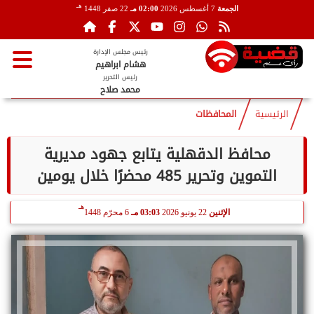
هـ
الجمعة
7 أغسطس 2026
02:00 مـ
22 صفر 1448
رئيس مجلس الإدارة
هشام ابراهيم
رئيس التحرير
محمد صلاح
الرئيسية
المحافظات
محافظ الدقهلية يتابع جهود مديرية
التموين وتحرير 485 محضرًا خلال يومين
هـ
الإثنين
22 يونيو 2026
03:03 مـ
6 محرّم 1448