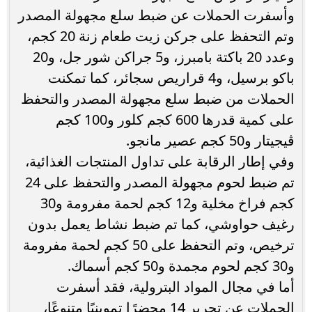
وأسفرت الحملات عن ضبط سلع مجهولة المصدر
وتم التحفظ على جركن زيت طعام زنة 20 كجم،
وعدد 20 باكتة بامبرز، و5 جراكن شور جل، و20
باكو برسيل، و4 قراريص سجائر، كما تمكنت
الحملات من ضبط سلع مجهولة المصدر والتحفظ
على كمية قدرها 600 كجم كلور و100 كجم
ڤيجيتار و50 كجم عصير مانجو.
وفي إطار الرقابة على تداول المنتجات الغذائية،
تم ضبط لحوم مجهولة المصدر والتحفظ على 24
كجم فراخ مخلية و12 كجم لحمة مفرومة و30
رغيف حواوشي، كما تم ضبط نشاط يعمل بدون
ترخيص، وتم التحفظ على 50 كجم لحمة مفرومة
و30 كجم لحوم مجمدة و50 كجم أسماك.
أما في مجال المواد البترولية، فقد أسفرت
الحملات عن تحرير 14 محضرًا تموينيًا متنوعًا،