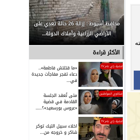
لدور
محافظ أسيوط : إزالة 26 حالة تعدي على
الداخلية ت
الأراضي الزراعية وأملاك الدولة...
رجل م
ه
الأكثر قراءة
قضية راي عام TV
«ما قتلتش فاطمة»..
دعاء تفجر مفاجآت جديدة
في...
شكاوي المواطنين
متى تُعقد الجلسة
القادمة في قضية
«عروس بورسعيد»؟.....
قضية راي عام TV
اخلاء سبيل التيك توكر
شاكر و خروجه من...