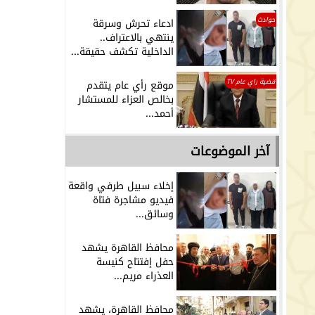
حوادث
ادعاء تحرش وسرقة
ينتهي بالاعتراف..
الداخلية تكشف حقيقة...
قضية راي عام TV
موقع رأي عام يتقدم
بخالص العزاء للمستشار
أحمد...
آخر الموضوعات
إخلاء سبيل طرفي واقعة
فيديو مشاجرة فتاة
وسائق...
محافظ القاهرة يشهد
حفل إفتتاح كنيسة
العذراء مريم...
محافظ القاهرة، يشهد