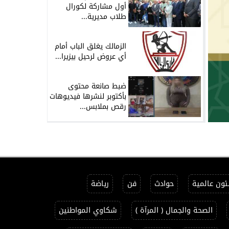
أول مشاركة لكورال
طلاب مديرية...
الزمالك يغلق الباب أمام
أي عروض لرحيل بيزيرا...
ضبط صانعة محتوى
بأكتوبر لنشرها فيديوهات
رقص بملابس...
ون عالمية
حوادث
فن
رياضة
الصحة والجمال ( المرآة )
شكاوي المواطنين