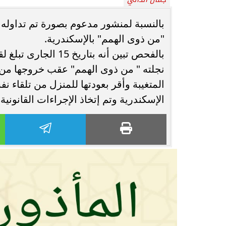
محافظ أسيوط : حملات مكثفة لرفع
بالنسبة لمنشور مدعوم بصورة تم تداوله
الإشغالات بحي شرق لإعادة الانضباط
رحلت في أثناء أدا
"من ذوى الهمم" بالإسكندرية.
وتحقيق...
بمستشفى بني عب
بالفحص تبين أنه بتا
نجلته " من ذوى الهمم" عقب خروجها من ا
المتغيبة وأقر بعودتها للمنزل من تلقاء ن
الإسكندرية وتم إتخاذ الإجراءات القانونية