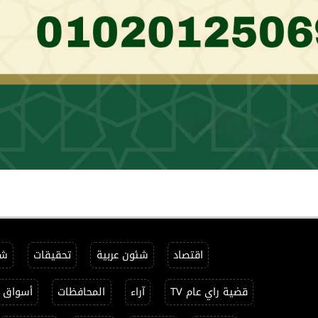
اقتصاد
شئون عربية
تحقيقات
شئ
قضية راي عام TV
آراء
المحافظات
أسواق