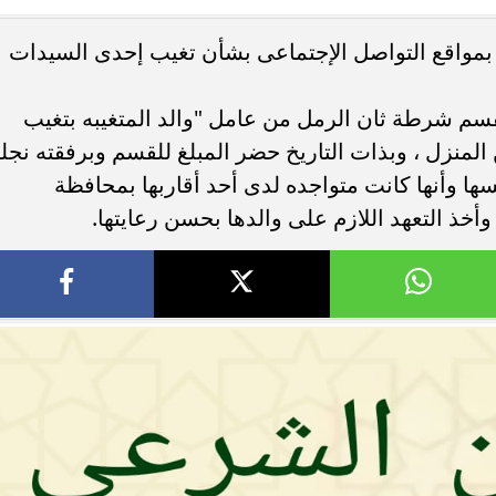
 بمواقع التواصل الإجتماعى بشأن تغيب إحدى السيدات
ء رسالتها.. وفاة ممرضة
محافظ القاهرة يعتمد جدول إمتحانات ا
يد والأهالي ينعونها
الثاني للعام الدراسي ٢٠٢٥...
ريخ 15 الجارى تبلغ لقسم شرطة ثان الرمل من عامل "والد المتغيبه بتغيب
لمنزل ، وبذات التاريخ حضر المبلغ للقسم وبرفقته نجلت
فسها وأنها كانت متواجده لدى أحد أقاربها بمحافظة
 وأخذ التعهد اللازم على والدها بحسن رعايتها.