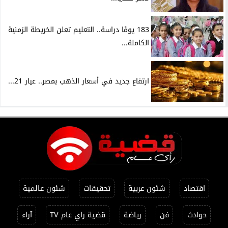
183 يومًا دراسة.. التعليم تعلن الخريطة الزمنية
الكاملة...
ارتفاع جديد في أسعار الذهب بمصر.. عيار 21...
اقتصاد
شئون عربية
تحقيقات
شئون عالمية
حوادث
فن
رياضة
قضية راي عام TV
آراء