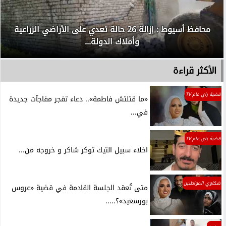
محافظ أسيوط : إزالة 26 حالة تعدي على الأراضي الزراعية
وأملاك الدولة...
الأكثر قراءة
قضية راي عام TV
«ما قتلتش فاطمة».. دعاء تفجر مفاجآت جديدة
في...
قضية راي عام TV
اخلاء سبيل التيك توكر شاكر و خروجه من...
شكاوي المواطنين
متى تُعقد الجلسة القادمة في قضية «عروس
بورسعيد»؟.....