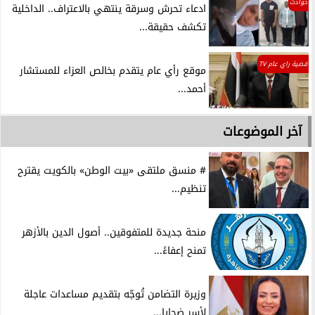
حوادث
ادعاء تحرش وسرقة ينتهي بالاعتراف.. الداخلية
تكشف حقيقة...
قضية راي عام TV
موقع رأي عام يتقدم بخالص العزاء للمستشار
أحمد...
آخر الموضوعات
# منسق ملتقى «بيت الوطن» بالكويت يقترح
تنظيم...
منحة جديدة للمتفوقين.. أصول الدين بالأزهر
تمنح إعفاءً...
وزيرة التضامن تُوجّه بتقديم مساعدات عاجلة
لأسر ضحايا...