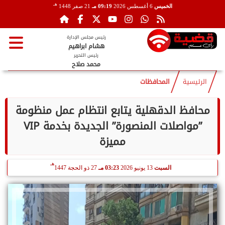
هـ
الخميس
6 أغسطس 2026
09:19 مـ
21 صفر 1448
رئيس مجلس الإدارة
هشام ابراهيم
رئيس التحرير
محمد صلاح
الرئيسية
المحافظات
محافظ الدقهلية يتابع انتظام عمل منظومة
”مواصلات المنصورة” الجديدة بخدمة VIP
مميزة
هـ
السبت
13 يونيو 2026
03:23 مـ
27 ذو الحجة 1447