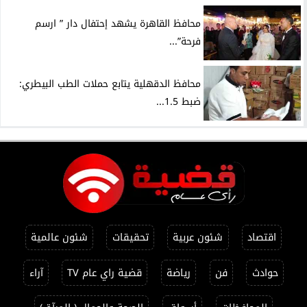
محافظ القاهرة يشهد إحتفال دار ” ارسم
فرحة”...
محافظ الدقهلية يتابع حملات الطب البيطري:
ضبط 1.5...
اقتصاد
شئون عربية
تحقيقات
شئون عالمية
حوادث
فن
رياضة
قضية راي عام TV
آراء