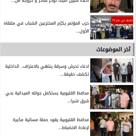
اخلاء سبيل التيك توكر شاكر و خروجه من...
قضية راي عام TV
حزب المؤتمر يكرّم المخترعين الشباب في ملتقاه
الأول...
آخر الموضوعات
ادعاء تحرش وسرقة ينتهي بالاعتراف.. الداخلية
تكشف حقيقة...
محافظ القليوبية يستكمل جولته الميدانية بحي
شرق شبرا...
محافظ القليوبية يقود حملة مسائية مكبرة
لإعادة الانضباط...