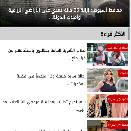
محافظ أسيوط : إزالة 26 حالة تعدي على الأراضي الزراعية
وأملاك الدولة...
الأكثر قراءة
شكاوي المواطنين
طلاب الثانوية العامة يطالبون باستثنائهم من
قرار منع...
تحقيقات
إحالة سارة خليفة و12 متهماً في قضية
المخدرات...
قضية راي عام TV
سمر نديم تطالب بمحاسبة مروجي الشائعات بعد
الزج...
قضية راي عام TV