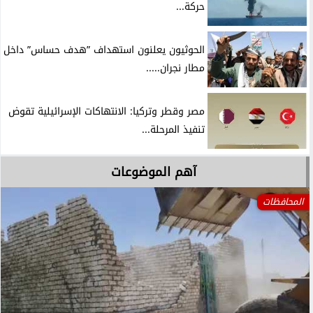
حركة...
الحوثيون يعلنون استهداف ”هدف حساس” داخل
مطار نجران.....
مصر وقطر وتركيا: الانتهاكات الإسرائيلية تقوض
تنفيذ المرحلة...
آهم الموضوعات
المحافظات