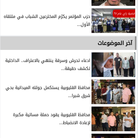
قضية راي عام TV
حزب المؤتمر يكرّم المخترعين الشباب في ملتقاه
الأول...
آخر الموضوعات
ادعاء تحرش وسرقة ينتهي بالاعتراف.. الداخلية
تكشف حقيقة...
محافظ القليوبية يستكمل جولته الميدانية بحي
شرق شبرا...
محافظ القليوبية يقود حملة مسائية مكبرة
لإعادة الانضباط...