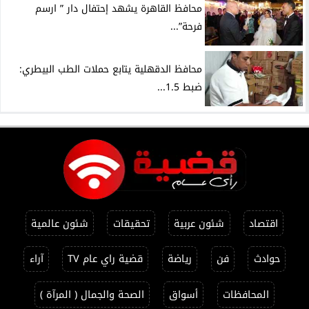
محافظ القاهرة يشهد إحتفال دار ” ارسم
فرحة”...
محافظ الدقهلية يتابع حملات الطب البيطري:
ضبط 1.5...
اقتصاد
شئون عربية
تحقيقات
شئون عالمية
حوادث
فن
رياضة
قضية راي عام TV
آراء
المحافظات
أسواق
الصحة والجمال ( المرآة )