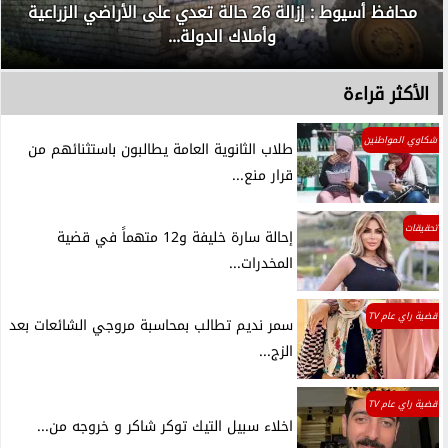
محافظ أسيوط : إزالة 26 حالة تعدي على الأراضي الزراعية
وأملاك الدولة...
الأكثر قراءة
شكاوي المواطنين
طلاب الثانوية العامة يطالبون باستثنائهم من
قرار منع...
تحقيقات
إحالة سارة خليفة و12 متهماً في قضية
المخدرات...
قضية راي عام TV
سمر نديم تطالب بمحاسبة مروجي الشائعات بعد
الزج...
قضية راي عام TV
اخلاء سبيل التيك توكر شاكر و خروجه من...