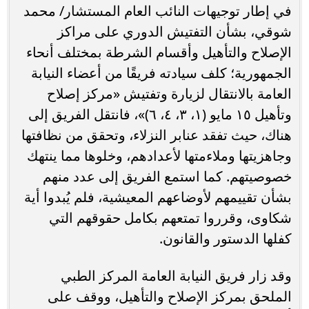
في إطار توجيهات النائب العام المستشار/ محمد
شوقي، بشأن التفتيش الدوري على مراكز
الإصلاح والتأهيل وأقسام الشرطة بمختلف أنحاء
الجمهورية؛ كلف سيادته فريقًا من أعضاء النيابة
العامة بالانتقال لزيارة وتفتيش «مركز إصلاح
وتأهيل ١٥ مايو (١، ٣، ٤، ٦)»، فانتقل الفريق إلى
هناك، حيث تفقد عنابر النزلاء، وتحقق من نظافتها
وجاهزيتها وملاءمتها لأعدادهم، وخلوها مما ينتهك
خصوصيتهم. كما استمع الفريق إلى عدد منهم
بشأن تقييمهم لأوضاعهم المعيشية، فلم يُبدوا أية
شكاوى، وقرروا تمتعهم بكامل حقوقهم التي
كفلها الدستور والقانون.
وقد زار فريق النيابة العامة المركز الطبي
الملحق بمركز الإصلاح والتأهيل، ووقف على