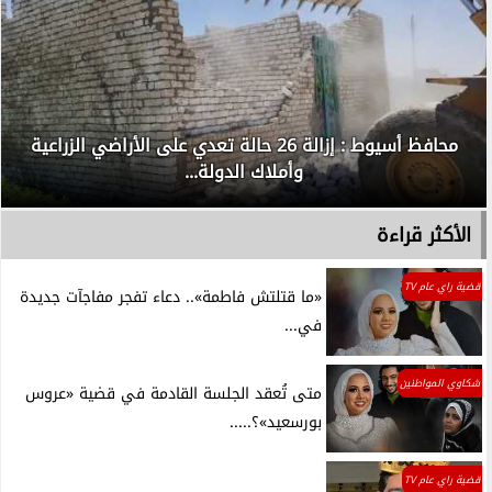
على الأراضي الزراعية
الداخلية تكشف تفاصيل مشادة كلامية بين ر
داخل إحدى...
الأكثر قراءة
قضية راي عام TV
«ما قتلتش فاطمة».. دعاء تفجر مفاجآت جديدة
في...
شكاوي المواطنين
متى تُعقد الجلسة القادمة في قضية «عروس
بورسعيد»؟.....
قضية راي عام TV