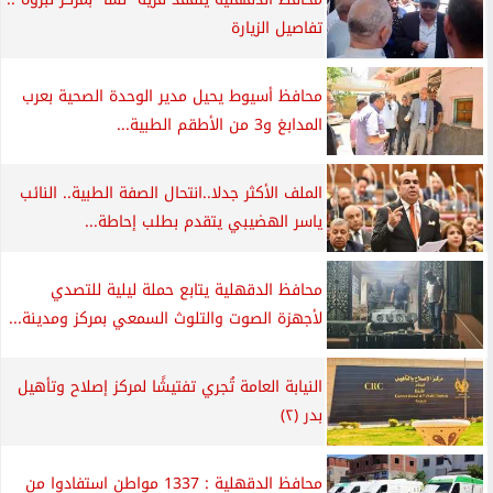
تفاصيل الزيارة
محافظ أسيوط يحيل مدير الوحدة الصحية بعرب
المدابغ و3 من الأطقم الطبية...
الملف الأكثر جدلا..انتحال الصفة الطبية.. النائب
ياسر الهضيبي يتقدم بطلب إحاطة...
محافظ الدقهلية يتابع حملة ليلية للتصدي
لأجهزة الصوت والتلوث السمعي بمركز ومدينة...
النيابة العامة تُجري تفتيشًا لمركز إصلاح وتأهيل
بدر (٢)
محافظ الدقهلية : 1337 مواطن استفادوا من