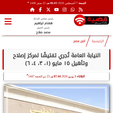
هـ
الجمعة
7 أغسطس 2026
06:03 صـ
22 صفر 1448
رئيس مجلس الإدارة
هشام ابراهيم
رئيس التحرير
محمد صلاح
الرئيسية
امن مصر
النيابة العامة تُجري تفتيشًا لمركز إصلاح
وتأهيل ١٥ مايو (١، ٣، ٤، ٦)
هـ
الثلاثاء
9 يونيو 2026
07:44 مـ
23 ذو الحجة 1447