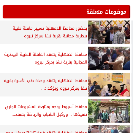
موضوعات متعلقة
بحضور محافظ الدقهلية تسيير قافلة طبية
بيطرية مجانية بقرية نشا بمركز نبروه
محافظ الدقهلية يتفقد القافلة الطبية البيطرية
المجانية بقرية نشا بمركز نبروه
محافظ الدقهلية يتفقد وحدة طب الأسرة بقرية
نشا بمركز نبروه ويؤكد :...
محافظ أسيوط يوجه بمتابعة المشروعات الجاري
تنفيذها .. ووكيل الشباب والرياضة يتفقد...
محافظ الدقهلية يتفقد قرية ”نشا” بمركز نبروه ..