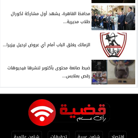
محافظ القاهرة، يشهد أول مشاركة لكورال
طلاب مديرية...
الزمالك يغلق الباب أمام أي عروض لرحيل بيزيرا...
ضبط صانعة محتوى بأكتوبر لنشرها فيديوهات
رقص بملابس...
اقتصاد
شئون عربية
تحقيقات
شئون عالمية