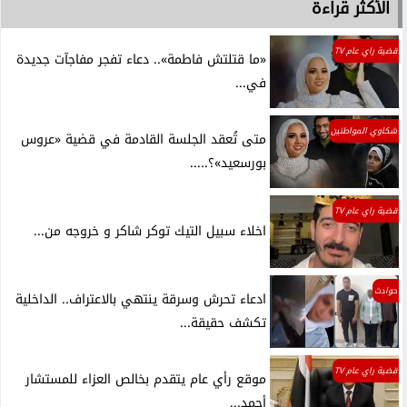
الأكثر قراءة
قضية راي عام TV
«ما قتلتش فاطمة».. دعاء تفجر مفاجآت جديدة
في...
شكاوي المواطنين
متى تُعقد الجلسة القادمة في قضية «عروس
بورسعيد»؟.....
قضية راي عام TV
اخلاء سبيل التيك توكر شاكر و خروجه من...
حوادث
ادعاء تحرش وسرقة ينتهي بالاعتراف.. الداخلية
تكشف حقيقة...
قضية راي عام TV
موقع رأي عام يتقدم بخالص العزاء للمستشار
أحمد...