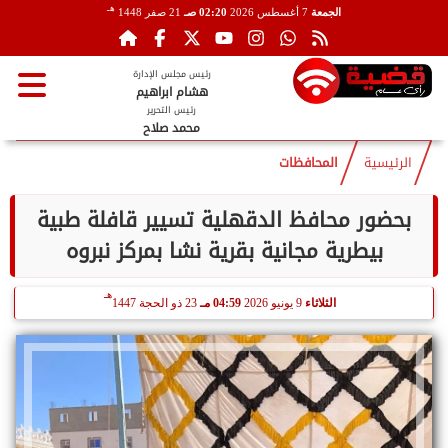
هـ
الجمعة
7 أغسطس 2026
02:20 صـ
21 صفر 1448
رئيس مجلس الإدارة
هشام ابراهيم
رئيس التحرير
محمد صلاح
الرئيسية
المحافظات
بحضور محافظ الدقهلية تسيير قافلة طبية
بيطرية مجانية بقرية نشا بمركز نبروه
هـ
الثلاثاء
9 يونيو 2026
04:59 مـ
23 ذو الحجة 1447