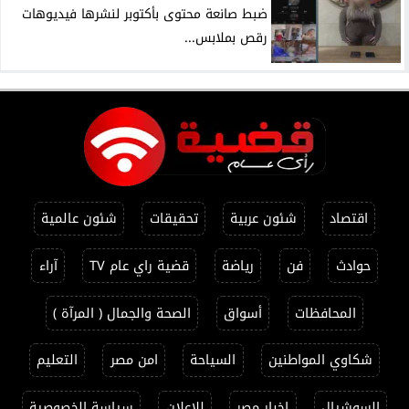
ضبط صانعة محتوى بأكتوبر لنشرها فيديوهات
رقص بملابس...
اقتصاد
شئون عربية
تحقيقات
شئون عالمية
حوادث
فن
رياضة
قضية راي عام TV
آراء
المحافظات
أسواق
الصحة والجمال ( المرآة )
شكاوي المواطنين
السياحة
امن مصر
التعليم
السوشيال
اخبار مصر
للاعلان
سياسة الخصوصية