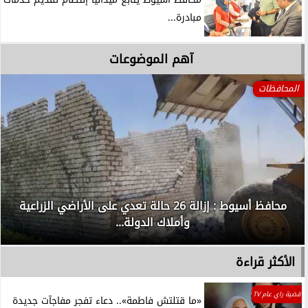
مبادرة...
آهم الموضوعات
المحافظات
محافظ أسيوط : إزالة 26 حالة تعدي على الأراضي الزراعية
وأملاك الدولة...
الأكثر قراءة
قضية راي عام TV
«ما قتلتش فاطمة».. دعاء تفجر مفاجآت جديدة