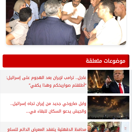
موضوعات متعلقة
عاجل.. ترامب لإيران بعد الهجوم على إسرائيل:
“أطلقتم صواريخكم وهذا يكفي”
وابل صاروخي جديد من إيران تجاه إسرائيل..
والجيش يدعو السكان للبقاء في...
محافظ الدقهلية يتفقد المعرض الدائم للسلع