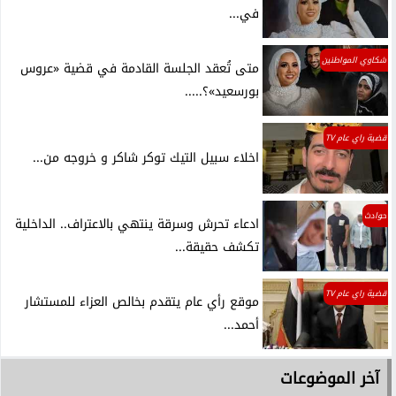
في...
شكاوي المواطنين
متى تُعقد الجلسة القادمة في قضية «عروس
بورسعيد»؟.....
قضية راي عام TV
اخلاء سبيل التيك توكر شاكر و خروجه من...
حوادث
ادعاء تحرش وسرقة ينتهي بالاعتراف.. الداخلية
تكشف حقيقة...
قضية راي عام TV
موقع رأي عام يتقدم بخالص العزاء للمستشار
أحمد...
آخر الموضوعات