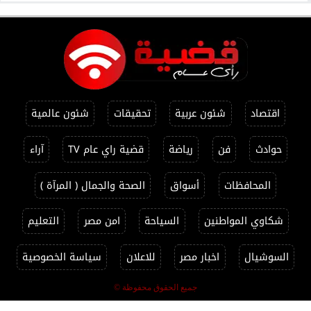
اقتصاد
شئون عربية
تحقيقات
شئون عالمية
حوادث
فن
رياضة
قضية راي عام TV
آراء
المحافظات
أسواق
الصحة والجمال ( المرآة )
شكاوي المواطنين
السياحة
امن مصر
التعليم
السوشيال
اخبار مصر
للاعلان
سياسة الخصوصية
جميع الحقوق محفوظة ©