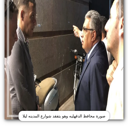
صورة محافظ الدقهليه وهو يتفقد شوارع المدينه ليلا