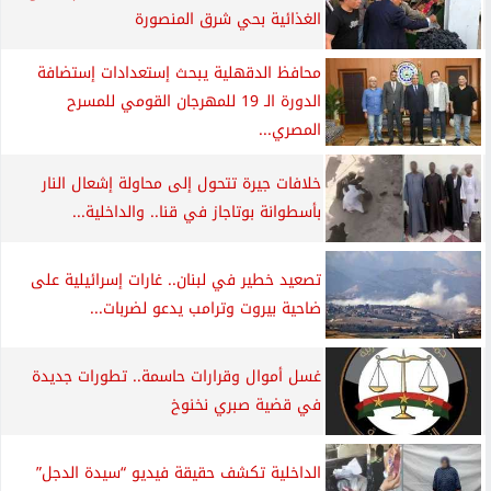
الغذائية بحي شرق المنصورة
محافظ الدقهلية يبحث إستعدادات إستضافة
الدورة الـ 19 للمهرجان القومي للمسرح
المصري...
خلافات جيرة تتحول إلى محاولة إشعال النار
بأسطوانة بوتاجاز في قنا.. والداخلية...
تصعيد خطير في لبنان.. غارات إسرائيلية على
ضاحية بيروت وترامب يدعو لضربات...
غسل أموال وقرارات حاسمة.. تطورات جديدة
في قضية صبري نخنوخ
الداخلية تكشف حقيقة فيديو “سيدة الدجل”