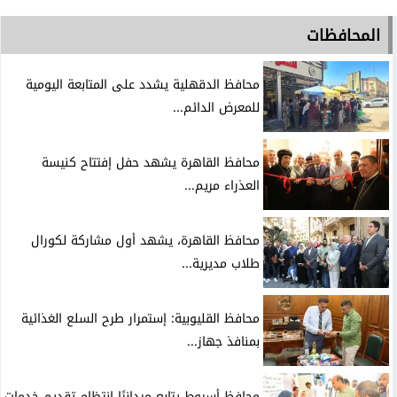
المحافظات
محافظ الدقهلية يشدد على المتابعة اليومية
للمعرض الدائم...
محافظ القاهرة يشهد حفل إفتتاح كنيسة
العذراء مريم...
محافظ القاهرة، يشهد أول مشاركة لكورال
طلاب مديرية...
محافظ القليوبية: إستمرار طرح السلع الغذائية
بمنافذ جهاز...
محافظ أسيوط يتابع ميدانيًا إنتظام تقديم خدمات