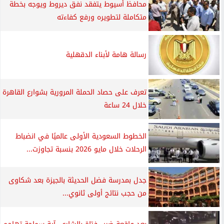
محافظ أسيوط يتفقد نفق ديروط ويوجه بخطة
متكاملة لتطويره ورفع كفاءته
رسالة هامة لأبناء الدقهلية
تعرف على حصاد الحملة المرورية بشوارع القاهرة
خلال 24 ساعة
الخطوط السعودية الأولى عالميًا في انضباط
الرحلات خلال مايو 2026 بنسبة تجاوزت...
جدل بمدرسة فضل الحديثة بالجيزة بعد شكاوى
من حجب نتائج أولى ثانوي...