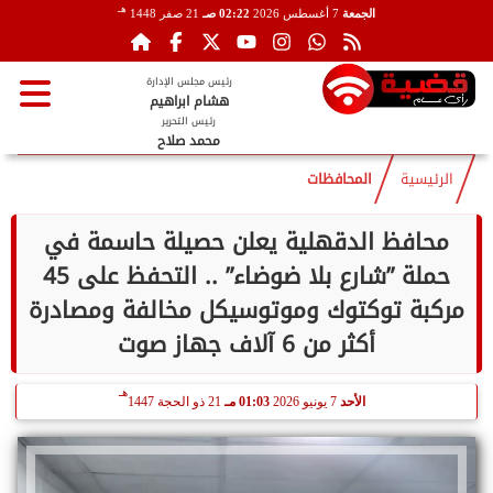
هـ
الجمعة
7 أغسطس 2026
02:22 صـ
21 صفر 1448
رئيس مجلس الإدارة
هشام ابراهيم
رئيس التحرير
محمد صلاح
الرئيسية
المحافظات
محافظ الدقهلية يعلن حصيلة حاسمة في
حملة ”شارع بلا ضوضاء” .. التحفظ على 45
مركبة توكتوك وموتوسيكل مخالفة ومصادرة
أكثر من 6 آلاف جهاز صوت
هـ
الأحد
7 يونيو 2026
01:03 مـ
21 ذو الحجة 1447