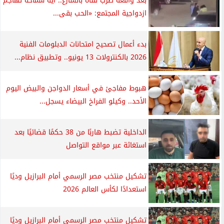
بعد واقعة ضرب فتاة بالشارع.. آية سماحة تهاجم
ازدواجية المجتمع: «الحب بقى...
بدء أعمال تصحيح امتحانات الدبلومات الفنية
2026 بالكنترولات 13 يونيو.. وتطبيق نظام...
هبوط مفاجئ في أسعار الدواجن والبيض اليوم
الأحد.. وكيلو الفراخ البيضاء يسجل...
الداخلية تضبط هاربًا من 38 حكمًا قضائيًا بعد
استغاثة عبر مواقع التواصل
تشكيل منتخب مصر الرسمي أمام البرازيل وديًا
استعدادًا لكأس العالم 2026
تشكيل منتخب مصر الرسمي أمام البرازيل وديًا