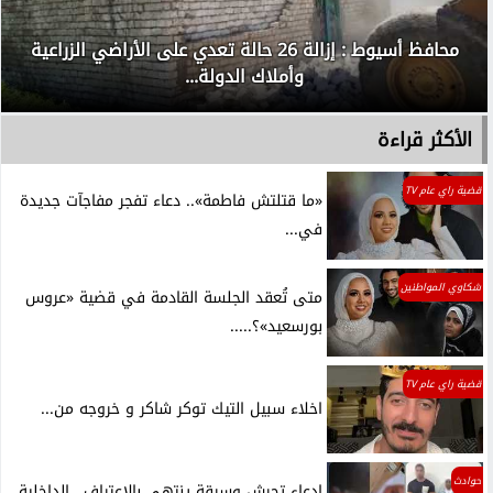
محافظ أسيوط : إزالة 26 حالة تعدي على الأراضي الزراعية
وأملاك الدولة...
الأكثر قراءة
قضية راي عام TV
«ما قتلتش فاطمة».. دعاء تفجر مفاجآت جديدة
في...
شكاوي المواطنين
متى تُعقد الجلسة القادمة في قضية «عروس
بورسعيد»؟.....
قضية راي عام TV
اخلاء سبيل التيك توكر شاكر و خروجه من...
حوادث
ادعاء تحرش وسرقة ينتهي بالاعتراف.. الداخلية