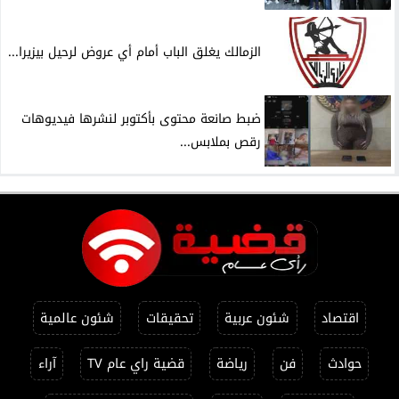
الزمالك يغلق الباب أمام أي عروض لرحيل بيزيرا...
ضبط صانعة محتوى بأكتوبر لنشرها فيديوهات
رقص بملابس...
اقتصاد
شئون عربية
تحقيقات
شئون عالمية
حوادث
فن
رياضة
قضية راي عام TV
آراء