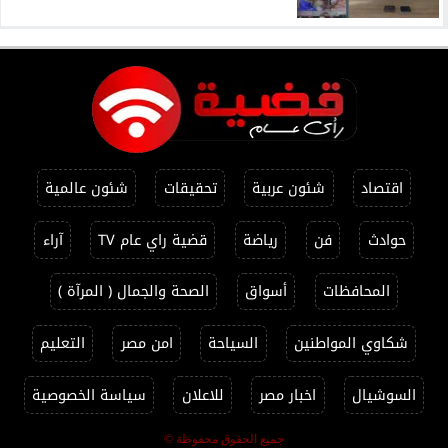
اقتصاد
شئون عربية
تحقيقات
شئون عالمية
حوادث
فن
رياضة
قضية راي عام TV
آراء
المحافظات
أسواق
الصحة والجمال ( المرآة )
شكاوي المواطنين
السياحة
امن مصر
التعليم
السوشيال
اخبار مصر
للاعلان
سياسة الخصوصية
جميع الحقوق محفوظة ©