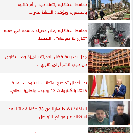
محافظ الدقهلية يتفقد ميدان أم كلثوم
بالمنصورة ويؤكد : الحفاظ على...
محافظ الدقهلية يعلن حصيلة حاسمة في حملة
”شارع بلا ضوضاء” .. التحفظ...
جدل بمدرسة فضل الحديثة بالجيزة بعد شكاوى
من حجب نتائج أولى ثانوي...
بدء أعمال تصحيح امتحانات الدبلومات الفنية
2026 بالكنترولات 13 يونيو.. وتطبيق نظام...
الداخلية تضبط هاربًا من 38 حكمًا قضائيًا بعد
استغاثة عبر مواقع التواصل