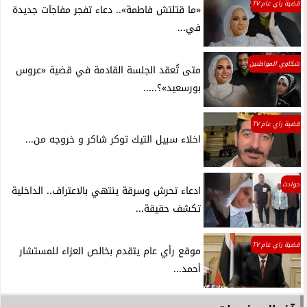
قضية راي عام TV
«ما قتلتش فاطمة».. دعاء تفجر مفاجآت جديدة
في...
شكاوي المواطنين
متى تُعقد الجلسة القادمة في قضية «عروس
بورسعيد»؟.....
قضية راي عام TV
اخلاء سبيل التيك توكر شاكر و خروجه من...
حوادث
ادعاء تحرش وسرقة ينتهي بالاعتراف.. الداخلية
تكشف حقيقة...
قضية راي عام TV
موقع رأي عام يتقدم بخالص العزاء للمستشار
أحمد...