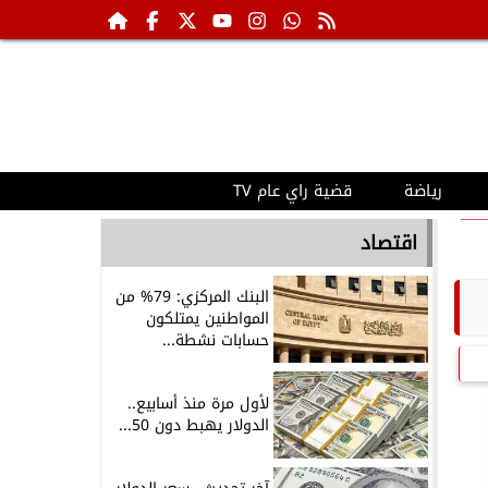
رياضة
قضية راي عام TV
اقتصاد
البنك المركزي: 79% من
المواطنين يمتلكون
حسابات نشطة...
لأول مرة منذ أسابيع..
الدولار يهبط دون 50...