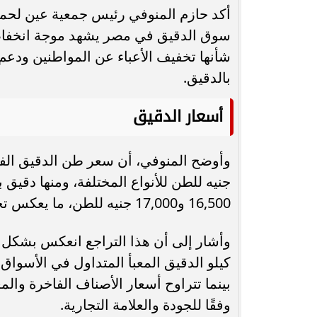
أكد حازم المنوفي رئيس جمعية عين لحماي
محافظ أسيوط : حملات مكثفة لرفع
سوق الدقيق في مصر يشهد موجة انخفاضا
الإشغالات بحي شرق لإعادة الانضباط
رحلت في أثناء أدا
شأنها تخفيف الأعباء عن المواطنين ودعم 
وتحقيق...
بمستشفى بني عب
بالدقيق.
أسعار الدقيق
16,500 و17,000 جنيه للطن، ما يعكس تحسنًا في أوضاع السوق وزيادة المعروض.
وأشار إلى أن هذا التراجع انعكس بشكل
وفقًا للجودة والعلامة التجارية.