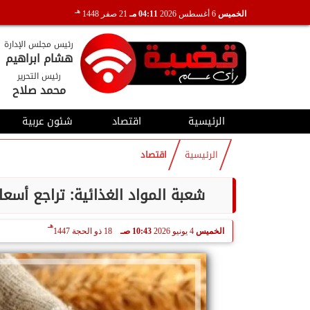
هـ
الخميس
6 أغسطس 2026
04:11 مـ
21 صفر 1448
رئيس مجلس الإدارة
هشام ابراهيم
رئيس التحرير
محمد صلاح
الرئيسية
اقتصاد
شئون عربية
الرئيسية
اقتصاد
شعبة المواد الغذائية: تراجع أسعار الدقيق وال
هـ
الخميس
4 يونيو 2026
10:43 صـ
18 ذو الحجة 1447