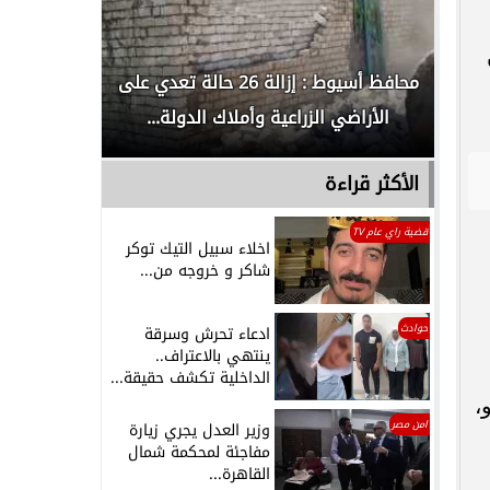
لدور
محافظ أسيوط : إزالة 26 حالة تعدي على
الداخلية ت
الأراضي الزراعية وأملاك الدولة...
رجل م
الأكثر قراءة
قضية راي عام TV
اخلاء سبيل التيك توكر
شاكر و خروجه من...
حوادث
ادعاء تحرش وسرقة
ينتهي بالاعتراف..
الداخلية تكشف حقيقة...
نيهًا للكيلو،
امن مصر
وزير العدل يجري زيارة
مفاجئة لمحكمة شمال
القاهرة...