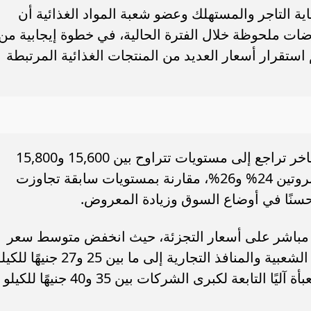
ة التاجر والمستهلك وعضو شعبة المواد الغذائية أن
ت ملحوظة خلال الفترة الحالية، في خطوة إيجابية من
ء رسالتها.. وفاة ممرضة
محافظ القاهرة يعتمد جدول إمتحانات ا
استقرار أسعار العديد من المنتجات الغذائية المرتبطة
يد والأهالي ينعونها
الثاني للعام الدراسي ٢٠٢٥...
وأوضح المنوفي، أن سعر طن الدقيق الفاخر تراجع إلى مستويات تتراوح بين 15,600 و15,800
جنيه للطن للأنواع المختلفة، ومنها دقيق بروتين 24% و26%، مقارنة بمستويات سابقة تجاوزت
 مباشر على أسعار التجزئة، حيث انخفض متوسط سعر
كيلو الدقيق المعبأ المتداول في الأسواق الشعبية والمنافذ التجارية إلى ما بين 25 و27 ج
بينما تتراوح أسعار الأصناف الفاخرة والمعبأة آليًا التابعة لكبرى الشركات بين 35 و40 جنيهًا للكيلو