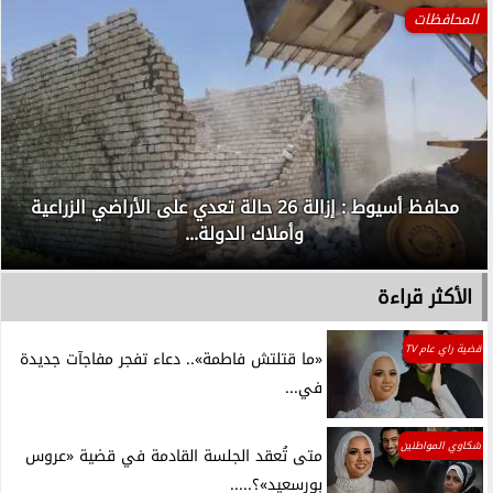
حوادث
الداخلية تكشف تفاصيل مشادة كلامية بين رجل مسن وفتاة
داخل إحدى...
الأكثر قراءة
قضية راي عام TV
«ما قتلتش فاطمة».. دعاء تفجر مفاجآت جديدة
في...
شكاوي المواطنين
متى تُعقد الجلسة القادمة في قضية «عروس
بورسعيد»؟.....