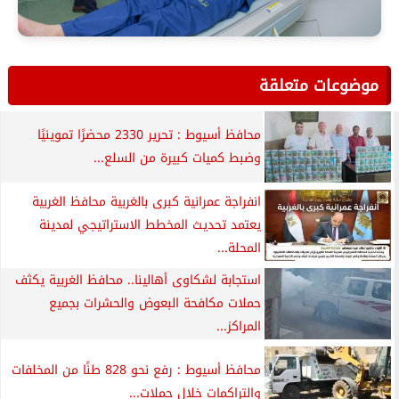
موضوعات متعلقة
محافظ أسيوط : تحرير 2330 محضرًا تموينيًا
وضبط كميات كبيرة من السلع...
انفراجة عمرانية كبرى بالغربية محافظ الغربية
يعتمد تحديث المخطط الاستراتيجي لمدينة
المحلة...
استجابة لشكاوى أهالينا.. محافظ الغربية يكثف
حملات مكافحة البعوض والحشرات بجميع
المراكز...
محافظ أسيوط : رفع نحو 828 طنًا من المخلفات
والتراكمات خلال حملات...