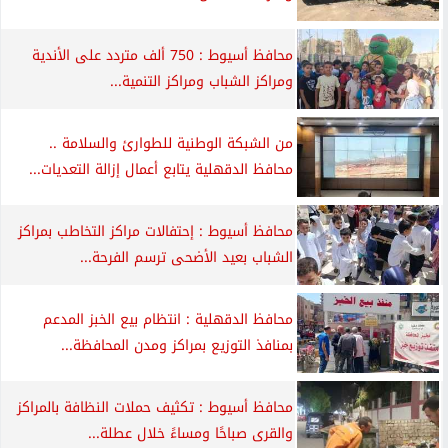
محافظ أسيوط : 750 ألف متردد على الأندية
ومراكز الشباب ومراكز التنمية...
من الشبكة الوطنية للطوارئ والسلامة ..
محافظ الدقهلية يتابع أعمال إزالة التعديات...
محافظ أسيوط : إحتفالات مراكز التخاطب بمراكز
الشباب بعيد الأضحى ترسم الفرحة...
محافظ الدقهلية : انتظام بيع الخبز المدعم
بمنافذ التوزيع بمراكز ومدن المحافظة...
محافظ أسيوط : تكثيف حملات النظافة بالمراكز
والقرى صباحًا ومساءً خلال عطلة...