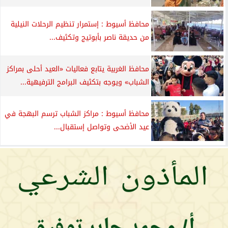
محافظ أسيوط : إستمرار تنظيم الرحلات النيلية
من حديقة ناصر بأبوتيج وتكثيف...
محافظ الغربية يتابع فعاليات «العيد أحلى بمراكز
الشباب» ويوجه بتكثيف البرامج الترفيهية...
محافظ أسيوط : مراكز الشباب ترسم البهجة في
عيد الأضحى وتواصل إستقبال...