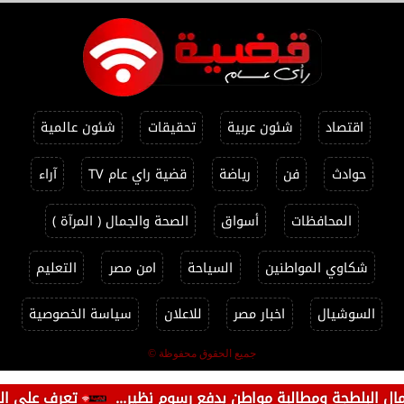
اقتصاد
شئون عربية
تحقيقات
شئون عالمية
حوادث
فن
رياضة
قضية راي عام TV
آراء
المحافظات
أسواق
الصحة والجمال ( المرآة )
شكاوي المواطنين
السياحة
امن مصر
التعليم
السوشيال
اخبار مصر
للاعلان
سياسة الخصوصية
جميع الحقوق محفوظة ©
جة ومطالبة مواطن بدفع رسوم نظير...
تعرف على الموجز الاخب