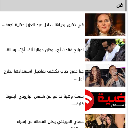
فن
في ذكرى رحيلها.. دلال عبد العزيز حكاية نجمة...
امبارح فقدت أخ.. وكان حواليا ألف أخ”.. رسالة...
جنا عمرو دياب تكشف تفاصيل استعدادها لطرح
أول...
بسمة وهبة تدافع عن شمس البارودي: أيقونة
فنية.....
حمدي الميرغني يعلن انفصاله عن إسراء