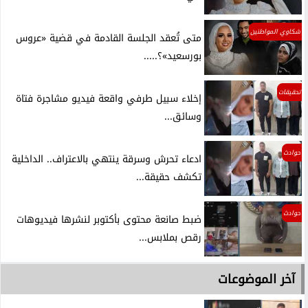
شكاوي المواطنين
متى تُعقد الجلسة القادمة في قضية «عروس
بورسعيد»؟.....
تحقيقات
إخلاء سبيل طرفي واقعة فيديو مشاجرة فتاة
وسائق...
حوادث
ادعاء تحرش وسرقة ينتهي بالاعتراف.. الداخلية
تكشف حقيقة...
حوادث
ضبط صانعة محتوى بأكتوبر لنشرها فيديوهات
رقص بملابس...
آخر الموضوعات