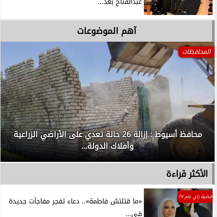
عبدالفتاح بعد...
آهم الموضوعات
المحافظات
محافظ أسيوط : إزالة 26 حالة تعدي على الأراضي الزراعية
وأملاك الدولة...
الأكثر قراءة
قضية راي عام TV
«ما قتلتش فاطمة».. دعاء تفجر مفاجآت جديدة
في...