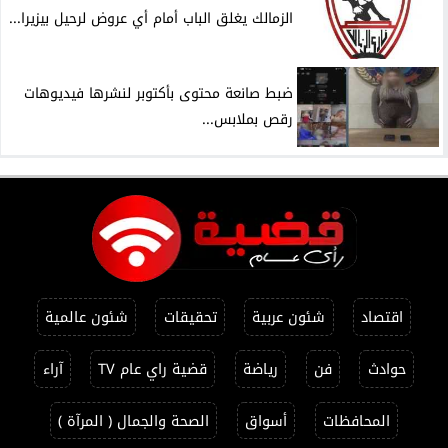
الزمالك يغلق الباب أمام أي عروض لرحيل بيزيرا...
ضبط صانعة محتوى بأكتوبر لنشرها فيديوهات
رقص بملابس...
اقتصاد
شئون عربية
تحقيقات
شئون عالمية
حوادث
فن
رياضة
قضية راي عام TV
آراء
المحافظات
أسواق
الصحة والجمال ( المرآة )