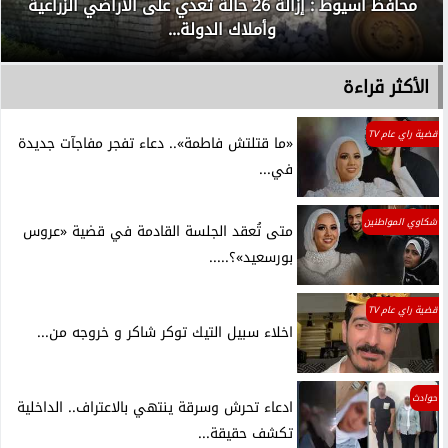
محافظ أسيوط : إزالة 26 حالة تعدي على الأراضي الزراعية
وأملاك الدولة...
الأكثر قراءة
قضية راي عام TV
«ما قتلتش فاطمة».. دعاء تفجر مفاجآت جديدة
في...
شكاوي المواطنين
متى تُعقد الجلسة القادمة في قضية «عروس
بورسعيد»؟.....
قضية راي عام TV
اخلاء سبيل التيك توكر شاكر و خروجه من...
حوادث
ادعاء تحرش وسرقة ينتهي بالاعتراف.. الداخلية
تكشف حقيقة...