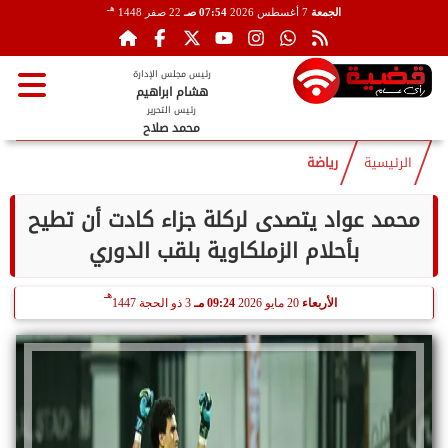
هـ
الجمعة
7 أغسطس 2026
07:54 صـ
22 صفر 1448
رئيس مجلس الإدارة
هشام ابراهيم
رئيس التحرير
محمد صلاح
الرئيسية
رياضة
محمد عواد يتصدى لركلة جزاء كادت أن تطيح
بأحلام الزملكاوية بلقب الدوري
هـ
الأربعاء
20 مايو 2026
09:24 مـ
3 ذو الحجة 1447