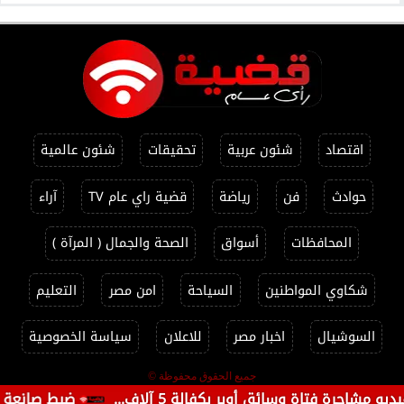
اقتصاد
شئون عربية
تحقيقات
شئون عالمية
حوادث
فن
رياضة
قضية راي عام TV
آراء
المحافظات
أسواق
الصحة والجمال ( المرآة )
شكاوي المواطنين
السياحة
امن مصر
التعليم
السوشيال
اخبار مصر
للاعلان
سياسة الخصوصية
جميع الحقوق محفوظة ©
 فتاة وسائق أوبر بكفالة 5 آلاف...
ضبط صانعة محتوى 