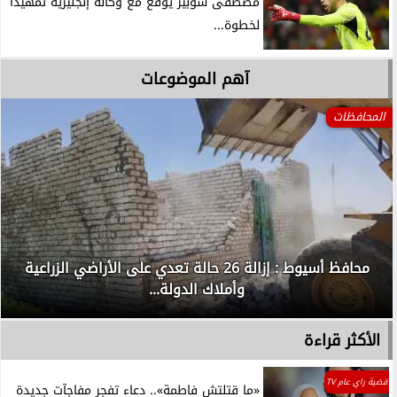
مصطفى شوبير يوقع مع وكالة إنجليزية تمهيدا
لخطوة...
آهم الموضوعات
المحافظات
محافظ أسيوط : إزالة 26 حالة تعدي على الأراضي الزراعية
وأملاك الدولة...
الأكثر قراءة
قضية راي عام TV
«ما قتلتش فاطمة».. دعاء تفجر مفاجآت جديدة