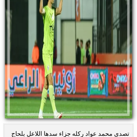
تصدى محمد عواد ركله جزاء سدها اللاعل بلحاج