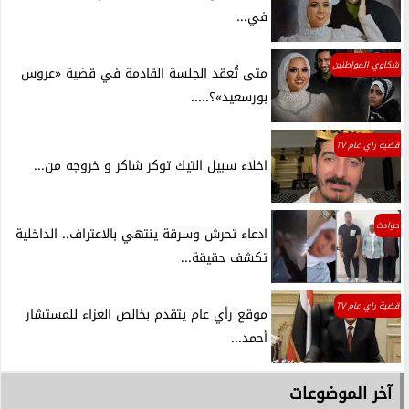
في...
شكاوي المواطنين
متى تُعقد الجلسة القادمة في قضية «عروس
بورسعيد»؟.....
قضية راي عام TV
اخلاء سبيل التيك توكر شاكر و خروجه من...
حوادث
ادعاء تحرش وسرقة ينتهي بالاعتراف.. الداخلية
تكشف حقيقة...
قضية راي عام TV
موقع رأي عام يتقدم بخالص العزاء للمستشار
أحمد...
آخر الموضوعات