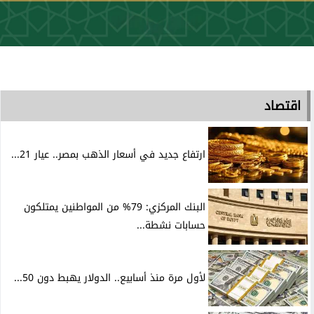
اقتصاد
ارتفاع جديد في أسعار الذهب بمصر.. عيار 21...
البنك المركزي: 79% من المواطنين يمتلكون
حسابات نشطة...
لأول مرة منذ أسابيع.. الدولار يهبط دون 50...