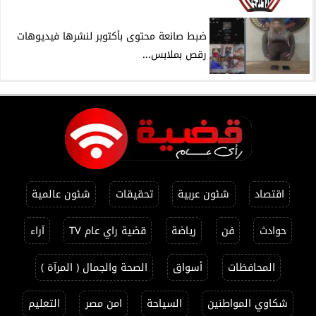
ضبط صانعة محتوى بأكتوبر لنشرها فيديوهات
رقص بملابس...
اقتصاد
شئون عربية
تحقيقات
شئون عالمية
حوادث
فن
رياضة
قضية راي عام TV
آراء
المحافظات
أسواق
الصحة والجمال ( المرآة )
شكاوي المواطنين
السياحة
امن مصر
التعليم