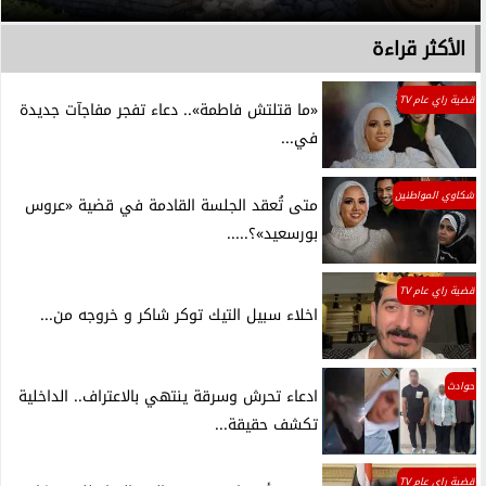
الأكثر قراءة
قضية راي عام TV
«ما قتلتش فاطمة».. دعاء تفجر مفاجآت جديدة
في...
شكاوي المواطنين
متى تُعقد الجلسة القادمة في قضية «عروس
بورسعيد»؟.....
قضية راي عام TV
اخلاء سبيل التيك توكر شاكر و خروجه من...
حوادث
ادعاء تحرش وسرقة ينتهي بالاعتراف.. الداخلية
تكشف حقيقة...
قضية راي عام TV