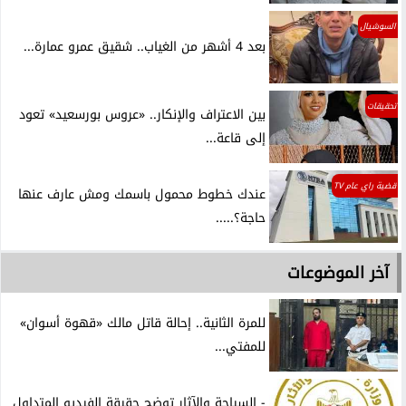
السوشيال
بعد 4 أشهر من الغياب.. شقيق عمرو عمارة...
تحقيقات
بين الاعتراف والإنكار.. «عروس بورسعيد» تعود
إلى قاعة...
قضية راي عام TV
عندك خطوط محمول باسمك ومش عارف عنها
حاجة؟.....
آخر الموضوعات
للمرة الثانية.. إحالة قاتل مالك «قهوة أسوان»
للمفتي...
- السياحة والآثار توضح حقيقة الفيديو المتداول