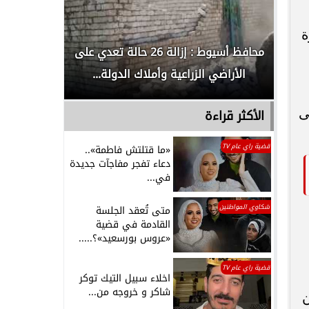
ة
لدور
محافظ أسيوط : إزالة 26 حالة تعدي على
الداخلية ت
الأراضي الزراعية وأملاك الدولة...
رجل م
تُصرف على
الأكثر قراءة
قضية راي عام TV
«ما قتلتش فاطمة»..
دعاء تفجر مفاجآت جديدة
في...
شكاوي المواطنين
متى تُعقد الجلسة
القادمة في قضية
«عروس بورسعيد»؟.....
قضية راي عام TV
اخلاء سبيل التيك توكر
شاكر و خروجه من...
ن