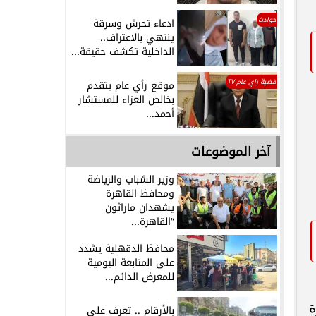
حوادث
ادعاء تحرش وسرقة
ينتهي بالاعتراف..
الداخلية تكشف حقيقة...
قضية راي عام TV
موقع رأي عام يتقدم
بخالص العزاء للمستشار
أحمد...
آخر الموضوعات
وزير الشباب والرياضة
ومحافظ القاهرة
يشهدان ماراثون
“القاهرة...
محافظ الدقهلية يشدد
على المتابعة اليومية
للمعرض الدائم...
ة
بالأرقام .. تعرف على