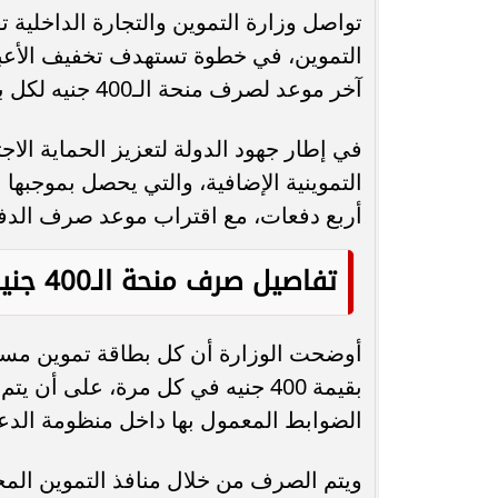
تواصل وزارة التموين والتجارة الداخلية 
محافظ أسيوط : حملات مكثفة لرفع
التموين، في خطوة تستهدف تخفيف الأعبا
الإشغالات بحي شرق لإعادة الانضباط
رحلت في أثناء أدا
آخر موعد لصرف منحة الـ400 جنيه لكل بطاقة مستحقة ضمن منظومة الدعم الإضافي.
وتحقيق...
بمستشفى بني عب
في إطار جهود الدولة لتعزيز الحماية الا
أربع دفعات، مع اقتراب موعد صرف الدفعة
تفاصيل صرف منحة الـ400 جنيه
بقيمة 400 جنيه في كل مرة، على أ
الضوابط المعمول بها داخل منظومة الدع
ويتم الصرف من خلال منافذ التموين المخت