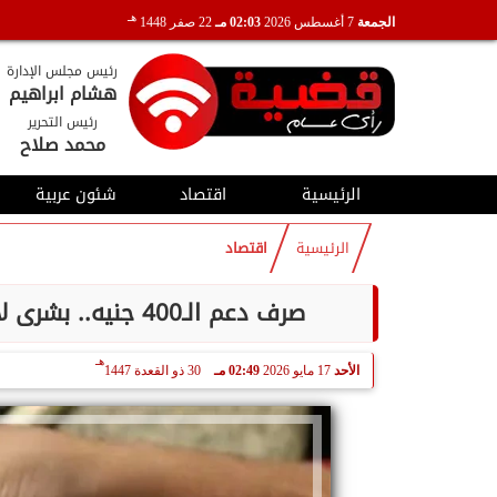
هـ
الجمعة
7 أغسطس 2026
02:03 مـ
22 صفر 1448
رئيس مجلس الإدارة
هشام ابراهيم
رئيس التحرير
محمد صلاح
الرئيسية
اقتصاد
شئون عربية
الرئيسية
اقتصاد
صرف دعم الـ400 جنيه.. بشرى لأصحاب بطاقات التموين قبل عيد الأضحى 2026
هـ
الأحد
17 مايو 2026
02:49 مـ
30 ذو القعدة 1447