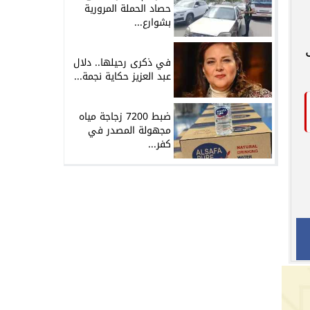
حصاد الحملة المرورية
بشوارع...
في ذكرى رحيلها.. دلال
عبد العزيز حكاية نجمة...
ضبط 7200 زجاجة مياه
مجهولة المصدر في
كفر...