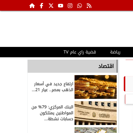
رياضة
قضية راي عام TV
اقتصاد
ارتفاع جديد في أسعار
الذهب بمصر.. عيار 21...
البنك المركزي: 79% من
المواطنين يمتلكون
حسابات نشطة...