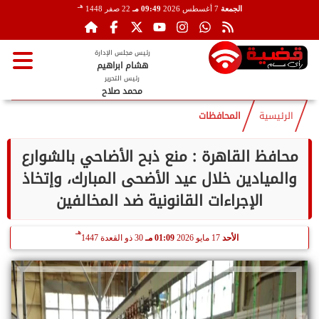
هـ
الجمعة
7 أغسطس 2026
09:49 مـ
22 صفر 1448
رئيس مجلس الإدارة
هشام ابراهيم
رئيس التحرير
محمد صلاح
الرئيسية
المحافظات
محافظ القاهرة : منع ذبح الأضاحي بالشوارع
والميادين خلال عيد الأضحى المبارك، وإتخاذ
الإجراءات القانونية ضد المخالفين
هـ
الأحد
17 مايو 2026
01:09 مـ
30 ذو القعدة 1447