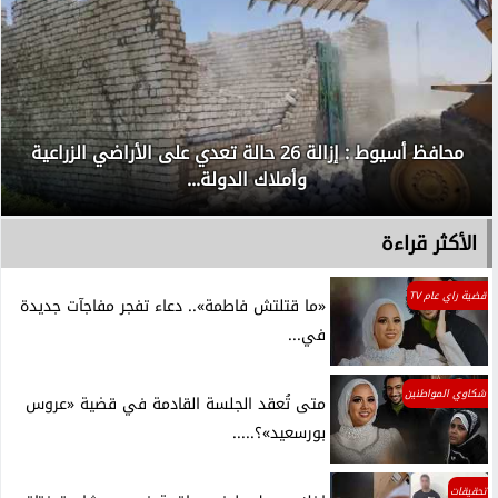
محافظ أسيوط : إزالة 26 حالة تعدي على الأراضي الزراعية
وأملاك الدولة...
الأكثر قراءة
قضية راي عام TV
«ما قتلتش فاطمة».. دعاء تفجر مفاجآت جديدة
في...
شكاوي المواطنين
متى تُعقد الجلسة القادمة في قضية «عروس
بورسعيد»؟.....
تحقيقات