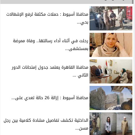
محافظ أسيوط : حملات مكثفة لرفع الإشغالات
بحي...
رحلت في أثناء أداء رسالتها.. وفاة ممرضة
بمستشفى...
محافظ القاهرة يعتمد جدول إمتحانات الدور
الثاني ...
محافظ أسيوط : إزالة 26 حالة تعدي على...
الداخلية تكشف تفاصيل مشادة كلامية بين رجل
مسن...