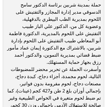
حملة بمدينة شربين برئاسة الدكتور سامح
الدسوقي مدير إدارة المجازر والتفتيش على
اللحوم بمديرية الطب البيطري بالدقهلية،
وعضوية كل من، الدكتور علي الباز طبيب
التفتيش على اللحوم بالمديرية، الدكتورة فاطمة
أبو المعاطي طبيب التفتيش على اللحوم بإدارة
شربين، بالاشتراك مع الدكتورة إيمان عماد مأمور
ضبط قضائي بمديرية التموين، والدكتور أحمد
رزق بجهاز حماية المستهلك.
وأسفرت الحملة عن تحرير محضر للمضبوطات
التالية، لحوم مجمدة، أجزاء دجاج، كبدة دجاج،
مصنعات دجاج، لحوم مفرومة بدون فواتير،
بإجمالي أوزان بلغ 2 طن و427 كجم (عينات)، كما
تم ضبط لحوم متغيرة في الخواص الطبيعية وغير
صالحة للاستهلاك الآدمي بإجمالي وزن 30 كجم،