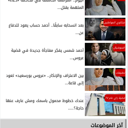
اليوم.. المرافعة الحاسمة في محاكمة «دعاء»
المتهمة بقتل...
شكاوي المواطنين
بعد انسحابه سابقًا.. أحمد حساب يعود للدفاع
عن...
السوشيال
أحمد شمس يفجّر مفاجأة جديدة في قضية
عروس...
تحقيقات
بين الاعتراف والإنكار.. «عروس بورسعيد» تعود
إلى قاعة...
قضية راي عام TV
عندك خطوط محمول باسمك ومش عارف عنها
حاجة؟.....
آخر الموضوعات