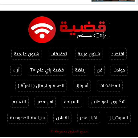
اقتصاد
شئون عربية
تحقيقات
شئون عالمية
حوادث
فن
رياضة
قضية راي عام TV
آراء
المحافظات
أسواق
الصحة والجمال ( المرآة )
شكاوي المواطنين
السياحة
امن مصر
التعليم
السوشيال
اخبار مصر
للاعلان
سياسة الخصوصية
جميع الحقوق محفوظة ©