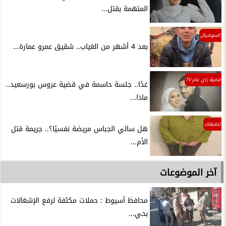
المتهمة بقتل...
السوشيال
بعد 4 أشهر من الغياب.. شقيق عمرو عمارة...
قضية راي عام TV
غدًا.. جلسة حاسمة في قضية عروس بورسعيد..
ماذا...
تحقيقات
هل سالي الجباس مريضة نفسيًا؟.. جريمة قتل
الأم...
آخر الموضوعات
محافظ أسيوط : حملات مكثفة لرفع الإشغالات
بحي...