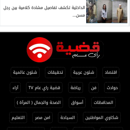
الداخلية تكشف تفاصيل مشادة كلامية بين رجل
مسن...
اقتصاد
شئون عربية
تحقيقات
شئون عالمية
حوادث
فن
رياضة
قضية راي عام TV
آراء
المحافظات
أسواق
الصحة والجمال ( المرآة )
شكاوي المواطنين
السياحة
امن مصر
التعليم