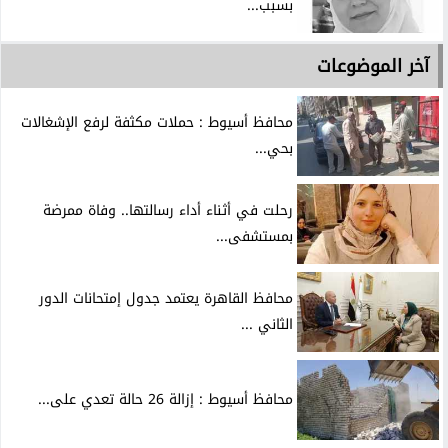
بسبب...
آخر الموضوعات
محافظ أسيوط : حملات مكثفة لرفع الإشغالات
بحي...
رحلت في أثناء أداء رسالتها.. وفاة ممرضة
بمستشفى...
محافظ القاهرة يعتمد جدول إمتحانات الدور
الثاني ...
محافظ أسيوط : إزالة 26 حالة تعدي على...