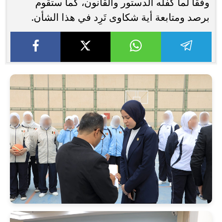
وفقًا لما كفله الدستور والقانون، كما ستقوم
برصد ومتابعة أية شكاوى تَرِد في هذا الشأن.