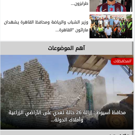
طرابزون...
وزير الشباب والرياضة ومحافظ القاهرة يشهدان
ماراثون “القاهرة...
آهم الموضوعات
المحافظات
محافظ أسيوط : إزالة 26 حالة تعدي على الأراضي الزراعية
وأملاك الدولة...