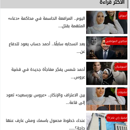
الأكثر قراءة
أسواق
اليوم.. المرافعة الحاسمة في محاكمة «دعاء»
المتهمة بقتل...
شكاوي المواطنين
بعد انسحابه سابقًا.. أحمد حساب يعود للدفاع
عن...
السوشيال
أحمد شمس يفجّر مفاجأة جديدة في قضية
عروس...
تحقيقات
بين الاعتراف والإنكار.. «عروس بورسعيد» تعود
إلى قاعة...
قضية راي عام TV
عندك خطوط محمول باسمك ومش عارف عنها
حاجة؟.....