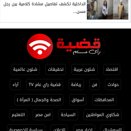
الداخلية تكشف تفاصيل مشادة كلامية بين رجل
مسن...
اقتصاد
شئون عربية
تحقيقات
شئون عالمية
حوادث
فن
رياضة
قضية راي عام TV
آراء
المحافظات
أسواق
الصحة والجمال ( المرآة )
شكاوي المواطنين
السياحة
امن مصر
التعليم
السوشيال
اخبار مصر
للاعلان
سياسة الخصوصية