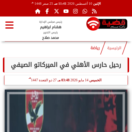
هـ
الإثنين
10 أغسطس 2026
11:41 صـ
25 صفر 1448
رئيس مجلس الإدارة
هشام ابراهيم
رئيس التحرير
محمد صلاح
الرئيسية
رياضة
رحيل حارس الأهلي في الميركاتو الصيفي
هـ
الخميس
14 مايو 2026
03:48 مـ
27 ذو القعدة 1447