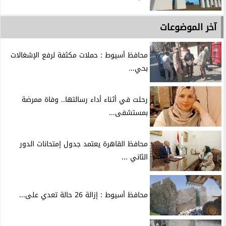
آخر الموضوعات
محافظ أسيوط : حملات مكثفة لرفع الإشغالات
بحي...
رحلت في أثناء أداء رسالتها.. وفاة ممرضة
بمستشفى...
محافظ القاهرة يعتمد جدول إمتحانات الدور
الثاني ...
محافظ أسيوط : إزالة 26 حالة تعدي على...