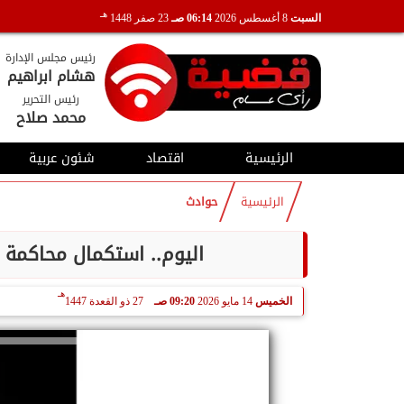
هـ
السبت
8 أغسطس 2026
06:14 صـ
23 صفر 1448
رئيس مجلس الإدارة
هشام ابراهيم
رئيس التحرير
محمد صلاح
الرئيسية
اقتصاد
شئون عربية
الرئيسية
حوادث
اليوم.. استكمال محاكمة
هـ
الخميس
14 مايو 2026
09:20 صـ
27 ذو القعدة 1447