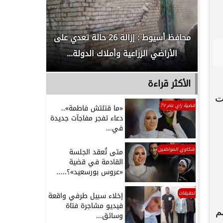
لدور
محافظ أسيوط : إزالة 26 حالة تعدي على
الداخلية ت
الأراضي الزراعية وأملاك الدولة...
رجل م
الأكثر قراءة
ت
قضية راي عام TV
«ما قتلتش فاطمة»..
دعاء تفجر مفاجآت جديدة
في...
شكاوي المواطنين
متى تُعقد الجلسة
القادمة في قضية
«عروس بورسعيد»؟.....
تحقيقات
إخلاء سبيل طرفي واقعة
فيديو مشاجرة فتاة
م
وسائق...