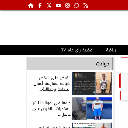
رياضة
قضية راي عام TV
حوادث
القبض على شخص
لقيامه بممارسة أعمال
البلطجة ومطالبة...
طمعًا في أموالها لشراء
المخدرات.. القبض على
عاطل...