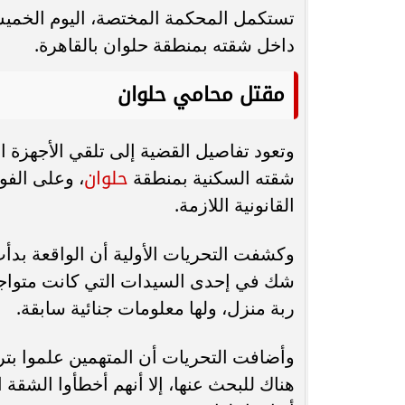
تستكمل المحكمة المختصة، اليوم الخمي
محافظ أسيوط : حملات مكثفة لرفع
داخل شقته بمنطقة حلوان بالقاهرة.
الإشغالات بحي شرق لإعادة الانضباط
رحلت في أثناء أدا
مقتل محامي حلوان
وتحقيق...
بمستشفى بني عب
وتعود تفاصيل القضية إلى تلقي الأجهزة 
حلوان
شقته السكنية بمنطقة
، وعلى الفور
القانونية اللازمة.
وكشفت التحريات الأولية أن الواقعة بد
شك في إحدى السيدات التي كانت متواجدة
ربة منزل، ولها معلومات جنائية سابقة.
وأضافت التحريات أن المتهمين علموا بتر
هناك للبحث عنها، إلا أنهم أخطأوا الشقة