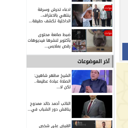
حوادث
ادعاء تحرش وسرقة
ينتهي بالاعتراف..
الداخلية تكشف حقيقة...
حوادث
ضبط صانعة محتوى
بأكتوبر لنشرها فيديوهات
رقص بملابس...
آخر الموضوعات
الشيخ مظهر شاهين:
الصلاة عبادة عظيمة..
لكن لا...
النائب أحمد خالد ممدوح
يناقش دور الشباب في...
القبض على شخص