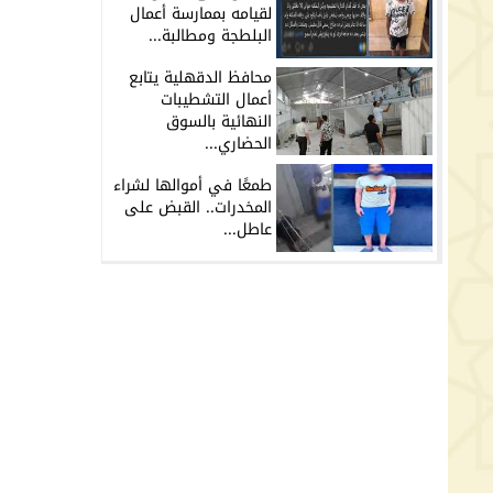
لقيامه بممارسة أعمال
البلطجة ومطالبة...
محافظ الدقهلية يتابع
أعمال التشطيبات
النهائية بالسوق
الحضاري...
طمعًا في أموالها لشراء
المخدرات.. القبض على
عاطل...