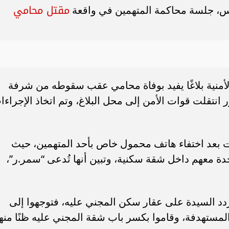
مقتل محامي
س، جلسة محاكمة المتهمين في واقعة
ء رسالتها.. وفاة ممرضة
محافظ القاهرة يعتمد جدول إمتحانات ا
يد والأهالي ينعونها
الثاني للعام الدراسي ٢٠٢٥...
الأمنية بلاغًا يفيد بوفاة محامي عقب سقوطه من شرفة
 انتقلت قوات الأمن إلى محل البلاغ، وتم اتخاذ الإجراءا
أت بعد اختفاء هاتف محمول خاص بأحد المتهمين، حيث
 معهم داخل شقة سكنية، وتبين أنها تُدعى “سمر.ر”،
دد السيدة على عقار سكن المجني عليه، فتوجهوا إلى
 المستهدفة، وقاموا بكسر باب شقة المجني عليه ظنًا منه