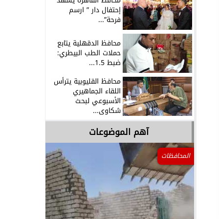
محافظ القاهرة يشهد
إحتفال دار ” ارسم
فرحة”...
محافظ الدقهلية يتابع
حملات الطب البيطري:
ضبط 1.5...
محافظ القليوبية يترأس
اللقاء الجماهيري
الأسبوعي لبحث
شكاوى...
آهم الموضوعات
المحافظات