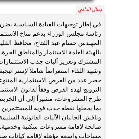
جمال الدالي
محافظ أسيوط : حملات مكثفة لرفع
الإشغالات بحي شرق لإعادة الانضباط
رحلت في أثناء أدا
في إطار توجيهات القيادة السياسية بضرور
وتحقيق...
بمستشفى بني عب
رئاسة مجلس الوزراء بدعم مناخ الاستثمار
المهندس حسام عبد الفتاح، محافظ القليوب
بالهيئة العامة للاستثمار والمناطق الحر
المشترك وتعزيز آليات جذب الاستثمارات
وشهد اللقاء استعراضاً شاملاً لإستراتيج
حصر عدد من الفرص الاستثمارية المتنوع
الترويج لهذه الفرص وفقاً لقانون الاستث
طرح المشروعات، مشيراً إلى أن الخريطة ال
بما يجعلها نقطة جذب قوية للمستثمرين ا
وناقش الجانبان الآليات القانونية السليم
صالحة لإقامة مشروعات سكنية وخدمية، وم
مساحات واسعة مؤهلة لإقامة كيانات صناعي