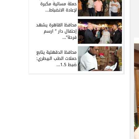
حملة مسائية مكبرة
لإعادة الانضباط...
محافظ القاهرة يشهد
إحتفال دار ” ارسم
فرحة”...
محافظ الدقهلية يتابع
حملات الطب البيطري:
ضبط 1.5...