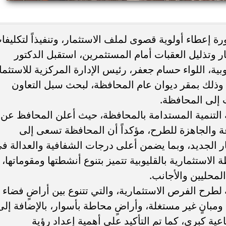
ء رسالتها.. وفاة ممرضة
محافظ القاهرة يعتمد جدول إمتحانات ا
ة إعطاء أولوية قصوى لملف الاستثمار، وتنفيذاً لتكليفا
يد والأهالي ينعونها
الثاني للعام الدراسي ٢٠٢٥...
 وتذليل العقبات أمام المستثمرين، استقبل الدكتور
ية، اللواء حسام جعفر، رئيس الإدارة المركزية للاستثما
ة، وذلك بمقر ديوان عام المحافظة، لبحث سبل التعاون
 إلى المحافظة.
ية التنمية المستدامة بالمحافظة، حيث أعلن المحافظ عن
ة والجاهزة للطرح، مؤكداً أن المحافظة تسعى إلى
مار الجديد، وبما يضمن أعلى درجات الشفافية والعدالة ف
استثمارية بالقليوبية تتميز بتنوع أنشطتها ومقوماتها،
لمحليين والأجانب.
ة لطرح الفرص الاستثمارية، والتي تتنوع بين أراضٍ فضاء
بانٍ غير مستغلة، وأراضٍ محاطة بأسوار، بالإضافة إلى
ة كبرى، كما تم التأكيد على أهمية إعداد رؤية