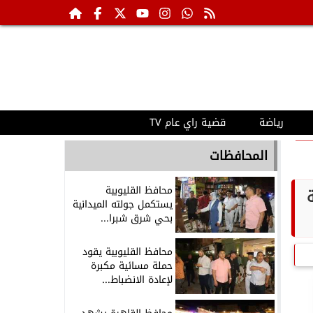
رياضة
قضية راي عام TV
المحافظات
محافظ القليوبية
يستكمل جولته الميدانية
بحي شرق شبرا...
محافظ القليوبية يقود
حملة مسائية مكبرة
لإعادة الانضباط...