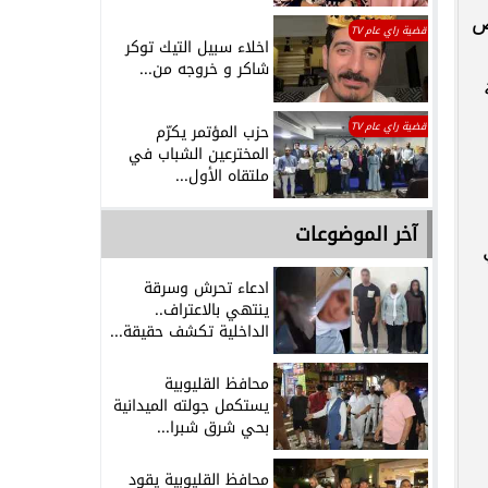
ص
قضية راي عام TV
اخلاء سبيل التيك توكر
شاكر و خروجه من...
قضية راي عام TV
حزب المؤتمر يكرّم
المخترعين الشباب في
ملتقاه الأول...
آخر الموضوعات
ادعاء تحرش وسرقة
ينتهي بالاعتراف..
الداخلية تكشف حقيقة...
محافظ القليوبية
يستكمل جولته الميدانية
بحي شرق شبرا...
محافظ القليوبية يقود