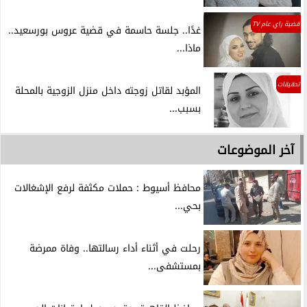
قضية راي عام TV
غدًا.. جلسة حاسمة في قضية عروس بورسعيد..
ماذا...
تحقيقات
المؤبد لقاتل زوجته داخل منزل الزوجية بالمحلة
بسبب...
آخر الموضوعات
محافظ أسيوط : حملات مكثفة لرفع الإشغالات
بحي...
رحلت في أثناء أداء رسالتها.. وفاة ممرضة
بمستشفى...