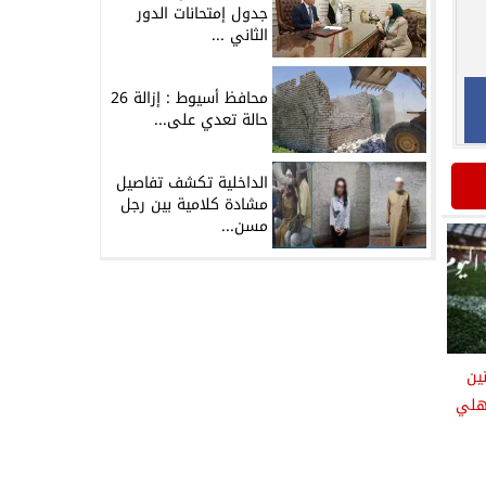
جدول إمتحانات الدور
الثاني ...
محافظ أسيوط : إزالة 26
حالة تعدي على...
الداخلية تكشف تفاصيل
مشادة كلامية بين رجل
مسن...
نين
أهلي