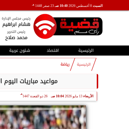
هـ
السبت
8 أغسطس 2026
10:40 صـ
23 صفر 1448
رئيس مجلس الإدارة
هشام ابراهيم
رئيس التحرير
محمد صلاح
الرئيسية
اقتصاد
شئون عربية
الرئيسية
رياضة
مواعيد مباريات اليوم الأربعاء 13 مايو 2026 وال
هـ
الأربعاء
13 مايو 2026
10:04 صـ
26 ذو القعدة 1447