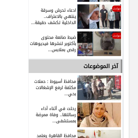
حوادث
ادعاء تحرش وسرقة
ينتهي بالاعتراف..
الداخلية تكشف حقيقة...
حوادث
ضبط صانعة محتوى
بأكتوبر لنشرها فيديوهات
رقص بملابس...
آخر الموضوعات
محافظ أسيوط : حملات
مكثفة لرفع الإشغالات
بحي...
رحلت في أثناء أداء
رسالتها.. وفاة ممرضة
بمستشفى...
محافظ القاهرة يعتمد