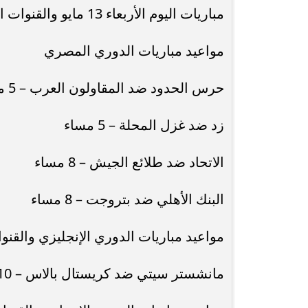
مباريات اليوم الأربعاء 13 مايو والقنوات الناقلة
محافظ أسيوط : حملات مكثفة لرفع
الإشغالات بحي شرق لإعادة الانضباط
رحلت في أثناء أدا
مواعيد مباريات الدوري المصري
وتحقيق...
بمستشفى بني عب
حرس الحدود ضد المقاولون العرب – 5 مساء
زد ضد غزل المحلة – 5 مساء
الاتحاد ضد طلائع الجيش – 8 مساء
البنك الأهلي ضد بتروجت – 8 مساء
مواعيد مباريات الدوري الإنجليزي والقنوا
مانشستر سيتي ضد كريستال بالاس – 10 مساء – beIN Sports HD 1