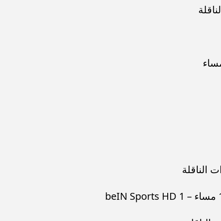
ء رسالتها.. وفاة ممرضة
محافظ القاهرة يعتمد جدول إمتحانات ا
يد والأهالي ينعونها
الثاني للعام الدراسي ٢٠٢٥...
ت الناقلة