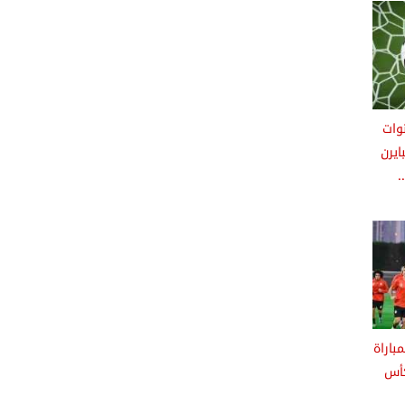
نوات
ايرن
.
باراة
كأس