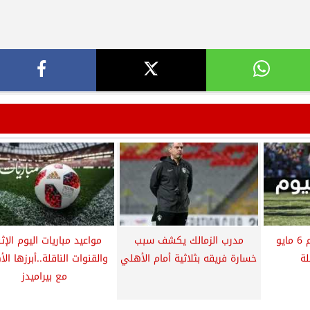
مواعيد مباريات اليوم 6 مايو
مدرب الزمالك يكشف سبب
مواعيد مباريات اليوم الإث
لة
خسارة فريقه بثلاثية أمام الأهلي
والقنوات الناقلة..أبرزها ال
مع بيراميدز