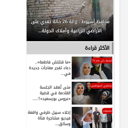
لدور
محافظ أسيوط : إزالة 26 حالة تعدي على
الداخلية ت
الأراضي الزراعية وأملاك الدولة...
رجل م
الأكثر قراءة
قضية راي عام TV
«ما قتلتش فاطمة»..
دعاء تفجر مفاجآت جديدة
في...
شكاوي المواطنين
متى تُعقد الجلسة
القادمة في قضية
«عروس بورسعيد»؟.....
تحقيقات
إخلاء سبيل طرفي واقعة
فيديو مشاجرة فتاة
وسائق...