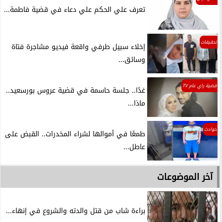
تعرف علي الحكم علي دعاء في قضية فاطمة...
تحقيقات
إخلاء سبيل طرفي واقعة فيديو مشاجرة فتاة
وسائق...
قضية راي عام TV
غدًا.. جلسة حاسمة في قضية عروس بورسعيد..
ماذا...
حوادث
طمعًا في أموالها لشراء المخدرات.. القبض على
عاطل...
آخر الموضوعات
براءة شاب من قتل والدته والشروع في إنهاء...