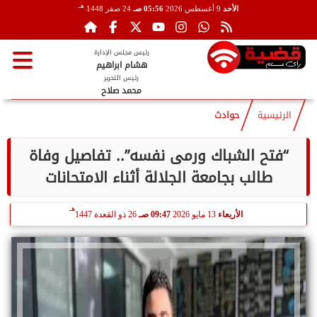
هـ
الأحد
9 أغسطس 2026
05:56 صـ
24 صفر 1448
رئيس مجلس الإدارة
هشام ابراهيم
رئيس التحرير
محمد صلاح
الرئيسية
حوادث
“فتح الشباك ورمى نفسه”.. تفاصيل وفاة
طالب بجامعة الجلالة أثناء الامتحانات
هـ
الأربعاء
13 مايو 2026
09:47 صـ
26 ذو القعدة 1447