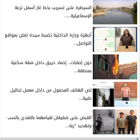
السيطرة على تسريب بخط غاز أسفل ترعة
الإسماعيلية.....
أجهزة وزارة الداخلية تضبط سيدة تعلن بمواقع
التواصل...
دون إصابات.. إخماد حريق داخل شقة سكنية
بمنطقة...
لص الهاتف المحمول من داخل معمل تحاليل
طبية...
القبض على شقيقان لقيامهما بالتعدى بالسب
وتهديد ”ربة...