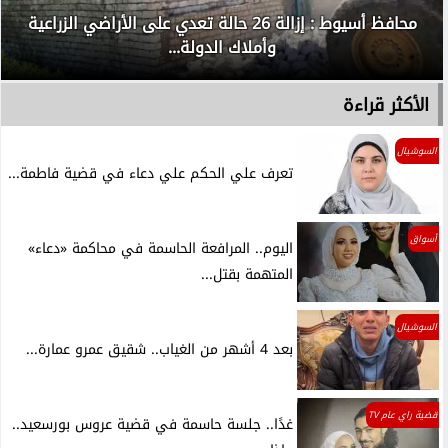
محافظ أسيوط : إزالة 26 حالة تعدي على الأراضي الزراعية
وأملاك الدولة...
الأكثر قراءة
السوشيال
تعرف علي الحكم علي دعاء في قضية فاطمة...
أسواق
اليوم.. المرافعة الحاسمة في محاكمة «دعاء»
المتهمة بقتل...
السوشيال
بعد 4 أشهر من الغياب.. شقيق عمرو عمارة...
قضية راي عام TV
غدًا.. جلسة حاسمة في قضية عروس بورسعيد..