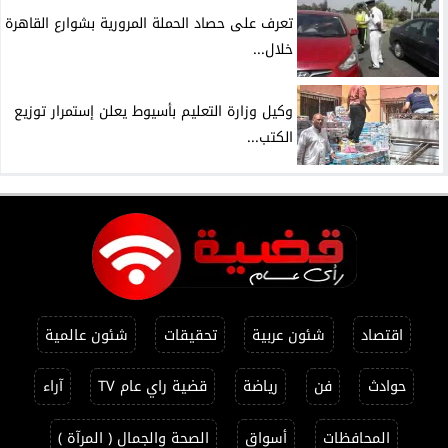
تعرف على حصاد الحملة المرورية بشوارع القاهرة
خلال...
وكيل وزارة التعليم بأسيوط يعلن إستمرار توزيع
الكتب...
اقتصاد
شئون عربية
تحقيقات
شئون عالمية
حوادث
فن
رياضة
قضية راي عام TV
آراء
المحافظات
أسواق
الصحة والجمال ( المرآة )