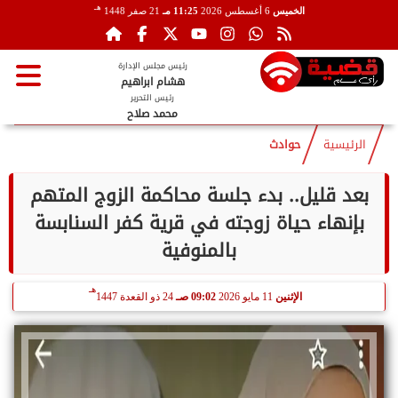
هـ
الخميس
6 أغسطس 2026
11:25 مـ
21 صفر 1448
رئيس مجلس الإدارة
هشام ابراهيم
رئيس التحرير
محمد صلاح
الرئيسية
حوادث
بعد قليل.. بدء جلسة محاكمة الزوج المتهم
بإنهاء حياة زوجته في قرية كفر السنابسة
بالمنوفية
هـ
الإثنين
11 مايو 2026
09:02 صـ
24 ذو القعدة 1447