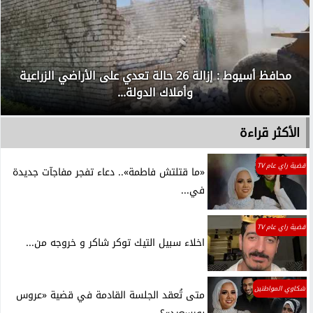
محافظ أسيوط : إزالة 26 حالة تعدي على الأراضي الزراعية
وأملاك الدولة...
الأكثر قراءة
قضية راي عام TV
«ما قتلتش فاطمة».. دعاء تفجر مفاجآت جديدة
في...
قضية راي عام TV
اخلاء سبيل التيك توكر شاكر و خروجه من...
شكاوي المواطنين
متى تُعقد الجلسة القادمة في قضية «عروس