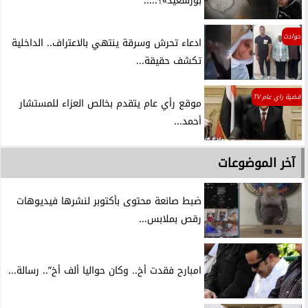
بورسعيد»؟.....
حوادث
ادعاء تحرش وسرقة ينتهي بالاعتراف.. الداخلية
تكشف حقيقة...
قضية راي عام TV
موقع رأي عام يتقدم بخالص العزاء للمستشار
أحمد...
آخر الموضوعات
ضبط صانعة محتوى بأكتوبر لنشرها فيديوهات
رقص بملابس...
امبارح فقدت أخ.. وكان حواليا ألف أخ”.. رسالة...