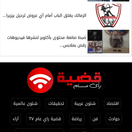
الزمالك يغلق الباب أمام أي عروض لرحيل بيزيرا...
ضبط صانعة محتوى بأكتوبر لنشرها فيديوهات
رقص بملابس...
اقتصاد
شئون عربية
تحقيقات
شئون عالمية
حوادث
فن
رياضة
قضية راي عام TV
آراء