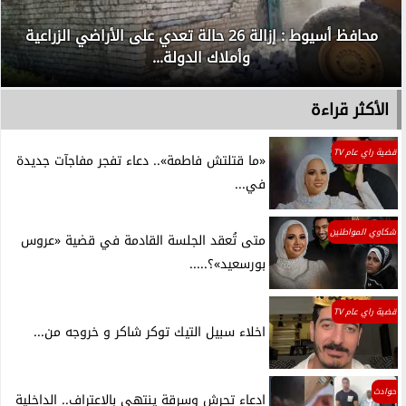
محافظ أسيوط : إزالة 26 حالة تعدي على الأراضي الزراعية
وأملاك الدولة...
الأكثر قراءة
قضية راي عام TV
«ما قتلتش فاطمة».. دعاء تفجر مفاجآت جديدة
في...
شكاوي المواطنين
متى تُعقد الجلسة القادمة في قضية «عروس
بورسعيد»؟.....
قضية راي عام TV
اخلاء سبيل التيك توكر شاكر و خروجه من...
حوادث
ادعاء تحرش وسرقة ينتهي بالاعتراف.. الداخلية