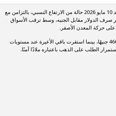
شهدت أسعار الذهب في مصر اليوم الأحد 10 مايو 2026 حالة من الارتفاع النسبي، بالتزامن مع
ء رسالتها.. وفاة ممرضة
محافظ القاهرة يعتمد جدول إمتحانات ا
 صرف الدولار مقابل الجنيه، وسط ترقب الأسواق
يد والأهالي ينعونها
الثاني للعام الدراسي ٢٠٢٥...
 على حركة المعدن الأصفر.
وسجل سعر جرام الذهب عيار 14 نحو 4666 جنيهًا، بينما استقرت باقي الأعيرة عند مستويات
تمرار الطلب على الذهب باعتباره ملاذًا آمنًا.