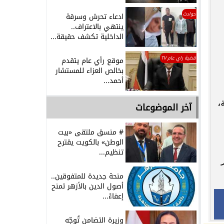
حوادث
ادعاء تحرش وسرقة
ينتهي بالاعتراف..
الداخلية تكشف حقيقة...
قضية راي عام TV
موقع رأي عام يتقدم
بخالص العزاء للمستشار
أحمد...
،
آخر الموضوعات
# منسق ملتقى «بيت
الوطن» بالكويت يقترح
تنظيم...
منحة جديدة للمتفوقين..
أصول الدين بالأزهر تمنح
إعفاءً...
وزيرة التضامن تُوجّه