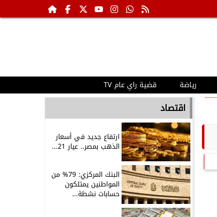
رياضة
قضية راي عام TV
اقتصاد
ارتفاع جديد في أسعار
الذهب بمصر.. عيار 21...
البنك المركزي: 79% من
المواطنين يمتلكون
حسابات نشطة...