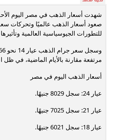
محافظ أسيوط : حملات مكثفة لرفع
الإشغالات بحي شرق لإعادة الانضباط
رحلت في أثناء أدا
صعود أسعار الذهب عالميًا وتحركات سعر
وتحقيق...
بمستشفى بني عب
للتطورات الجيوسياسية العالمية وتأثيرها
مرتفعة مقارنة بالأيام الماضية، في ظل اس
أسعار الذهب اليوم في مصر
عيار 24: سجل 8029 جنيهًا.
عيار 21: سجل 7025 جنيهًا.
عيار 18: سجل 6021 جنيهًا.