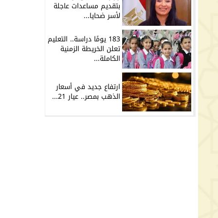
بتقديم مساعدات عاجلة
لأسر ضحايا...
183 يومًا دراسة.. التعليم
تعلن الخريطة الزمنية
الكاملة...
ارتفاع جديد في أسعار
الذهب بمصر.. عيار 21...