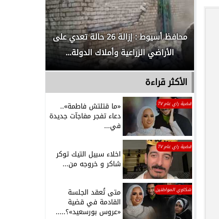
لدور
محافظ أسيوط : إزالة 26 حالة تعدي على
الداخلية ت
الأراضي الزراعية وأملاك الدولة...
رجل م
الأكثر قراءة
قضية راي عام TV
«ما قتلتش فاطمة»..
دعاء تفجر مفاجآت جديدة
في...
قضية راي عام TV
اخلاء سبيل التيك توكر
شاكر و خروجه من...
شكاوي المواطنين
متى تُعقد الجلسة
القادمة في قضية
«عروس بورسعيد»؟.....