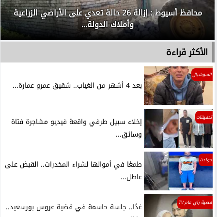
محافظ أسيوط : إزالة 26 حالة تعدي على الأراضي الزراعية
وأملاك الدولة...
الأكثر قراءة
السوشيال
بعد 4 أشهر من الغياب.. شقيق عمرو عمارة...
تحقيقات
إخلاء سبيل طرفي واقعة فيديو مشاجرة فتاة
وسائق...
حوادث
طمعًا في أموالها لشراء المخدرات.. القبض على
عاطل...
قضية راي عام TV
غدًا.. جلسة حاسمة في قضية عروس بورسعيد..