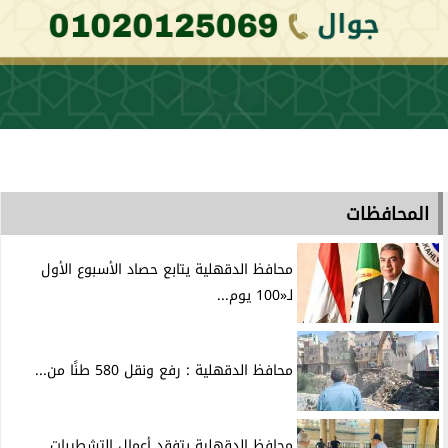
المحافظات
محافظ الدقهلية يتابع حصاد الأسبوع الأول
لـ«100 يوم...
محافظ الدقهلية : رفع ونقل 580 طنًا من...
محافظ الدقهلية يتفقد أعمال التشطيبات