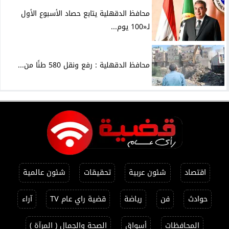
محافظ الدقهلية يتابع حصاد الأسبوع الأول
لـ«100 يوم...
محافظ الدقهلية : رفع ونقل 580 طنًا من...
اقتصاد
شئون عربية
تحقيقات
شئون عالمية
حوادث
فن
رياضة
قضية راي عام TV
آراء
المحافظات
أسواق
الصحة والجمال ( المرآة )