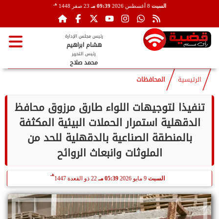
هـ
السبت
8 أغسطس 2026
09:39 مـ
23 صفر 1448
رئيس مجلس الإدارة
هشام ابراهيم
رئيس التحرير
محمد صلاح
الرئيسية
المحافظات
تنفيذا لتوجيهات اللواء طارق مرزوق محافظ
الدقهلية استمرار الحملات البيئية المكثفة
بالمنطقة الصناعية بالدقهلية للحد من
الملوثات وانبعاث الروائح
هـ
السبت
9 مايو 2026
05:39 مـ
22 ذو القعدة 1447