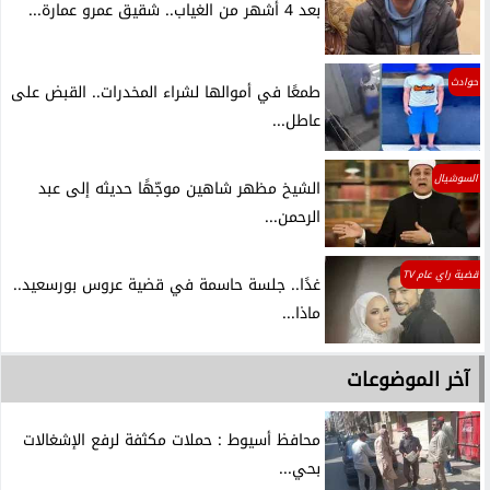
بعد 4 أشهر من الغياب.. شقيق عمرو عمارة...
حوادث
طمعًا في أموالها لشراء المخدرات.. القبض على
عاطل...
السوشيال
الشيخ مظهر شاهين موجّهًا حديثه إلى عبد
الرحمن...
قضية راي عام TV
غدًا.. جلسة حاسمة في قضية عروس بورسعيد..
ماذا...
آخر الموضوعات
محافظ أسيوط : حملات مكثفة لرفع الإشغالات
بحي...