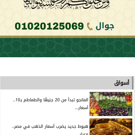
أسواق
المانجو تبدأ من 20 جنيهًا والطماطم بـ10..
أسعار...
هبوط جديد يضرب أسعار الذهب في مصر..
وعيار...