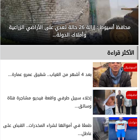
محافظ أسيوط : إزالة 26 حالة تعدي على الأراضي الزراعية
وأملاك الدولة...
الأكثر قراءة
السوشيال
بعد 4 أشهر من الغياب.. شقيق عمرو عمارة...
تحقيقات
إخلاء سبيل طرفي واقعة فيديو مشاجرة فتاة
وسائق...
حوادث
طمعًا في أموالها لشراء المخدرات.. القبض على
عاطل...