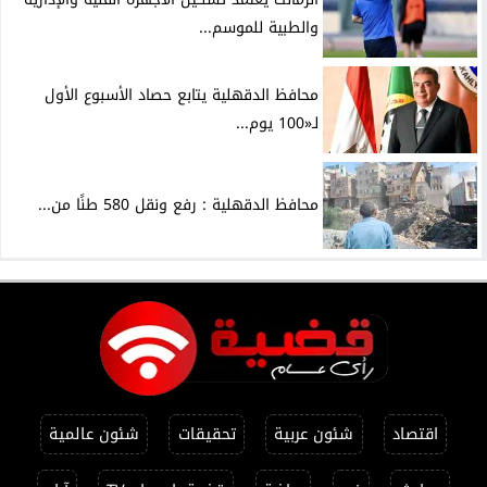
والطبية للموسم...
محافظ الدقهلية يتابع حصاد الأسبوع الأول
لـ«100 يوم...
محافظ الدقهلية : رفع ونقل 580 طنًا من...
اقتصاد
شئون عربية
تحقيقات
شئون عالمية