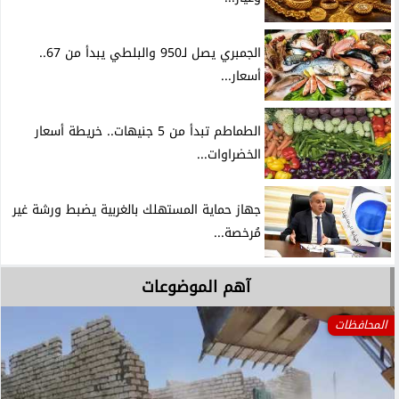
الجمبري يصل لـ950 والبلطي يبدأ من 67..
أسعار...
الطماطم تبدأ من 5 جنيهات.. خريطة أسعار
الخضراوات...
جهاز حماية المستهلك بالغربية يضبط ورشة غير
مُرخصة...
آهم الموضوعات
المحافظات