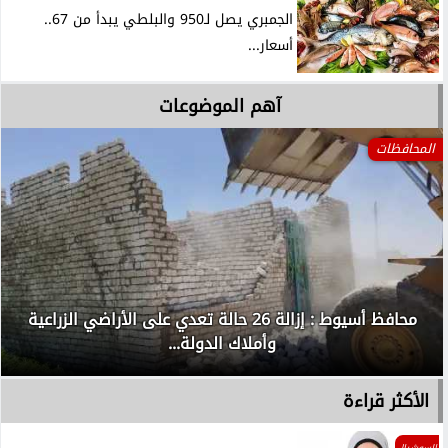
الجمبري يصل لـ950 والبلطي يبدأ من 67..
أسعار...
آهم الموضوعات
المحافظات
محافظ أسيوط : إزالة 26 حالة تعدي على الأراضي الزراعية
وأملاك الدولة...
الأكثر قراءة
السوشيال