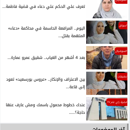
تعرف علي الحكم علي دعاء في قضية فاطمة...
أسواق
اليوم.. المرافعة الحاسمة في محاكمة «دعاء»
المتهمة بقتل...
السوشيال
بعد 4 أشهر من الغياب.. شقيق عمرو عمارة...
تحقيقات
بين الاعتراف والإنكار.. «عروس بورسعيد» تعود
إلى قاعة...
قضية راي عام TV
عندك خطوط محمول باسمك ومش عارف عنها
حاجة؟.....
آخر الموضوعات