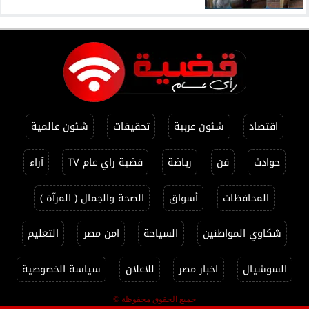
اقتصاد
شئون عربية
تحقيقات
شئون عالمية
حوادث
فن
رياضة
قضية راي عام TV
آراء
المحافظات
أسواق
الصحة والجمال ( المرآة )
شكاوي المواطنين
السياحة
امن مصر
التعليم
السوشيال
اخبار مصر
للاعلان
سياسة الخصوصية
جميع الحقوق محفوظة ©