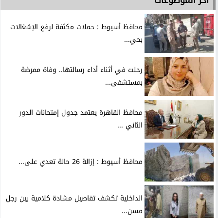
محافظ أسيوط : حملات مكثفة لرفع الإشغالات
بحي...
رحلت في أثناء أداء رسالتها.. وفاة ممرضة
بمستشفى...
محافظ القاهرة يعتمد جدول إمتحانات الدور
الثاني ...
محافظ أسيوط : إزالة 26 حالة تعدي على...
الداخلية تكشف تفاصيل مشادة كلامية بين رجل
مسن...