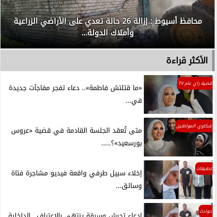
محافظ أسيوط : إزالة 26 حالة تعدي على الأراضي الزراعية
وأملاك الدولة...
الأكثر قراءة
قضية راي عام TV
«ما قتلتش فاطمة».. دعاء تفجر مفاجآت جديدة
في...
شكاوي المواطنين
متى تُعقد الجلسة القادمة في قضية «عروس
بورسعيد»؟.....
تحقيقات
إخلاء سبيل طرفي واقعة فيديو مشاجرة فتاة
وسائق...
حوادث
ادعاء تحرش وسرقة ينتهي بالاعتراف.. الداخلية