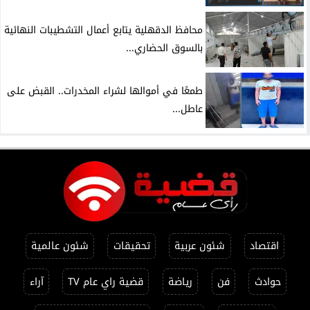
محافظ الدقهلية يتابع أعمال التشطيبات النهائية
بالسوق الحضاري...
طمعًا في أموالها لشراء المخدرات.. القبض على
عاطل...
اقتصاد
شئون عربية
تحقيقات
شئون عالمية
حوادث
فن
رياضة
قضية راي عام TV
آراء