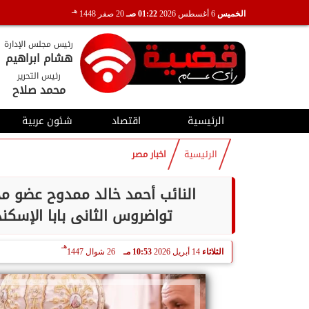
هـ
الخميس
6 أغسطس 2026
01:22 صـ
20 صفر 1448
رئيس مجلس الإدارة
هشام ابراهيم
رئيس التحرير
محمد صلاح
الرئيسية
اقتصاد
شئون عربية
الرئيسية
اخبار مصر
النائب أحمد خالد ممدوح عضو مج
تواضروس الثانى بابا الإسكن
هـ
الثلاثاء
14 أبريل 2026
10:53 مـ
26 شوال 1447