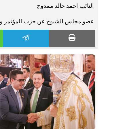
النائب احمد خالد ممدوح
عضو مجلس الشيوخ عن حزب المؤتمر وعض