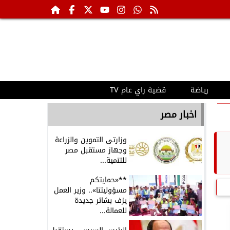
رياضة
قضية راي عام TV
اخبار مصر
وزارتى التموين والزراعة
وجهاز مستقبل مصر
للتنمية...
**«حمايتكم
مسؤوليتنا».. وزير العمل
يزف بشائر جديدة
للعمالة...