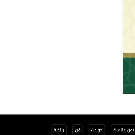
ون عالمية
حوادث
فن
رياضة