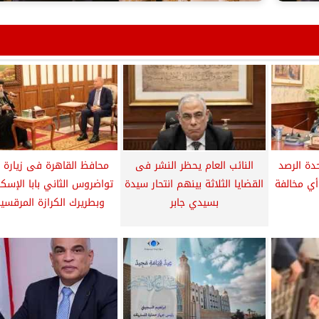
دة الرصد
النائب العام يحظر النشر فى
محافظ القاهرة فى زيارة ال
 أي مخالفة
القضايا الثلاثة بينهم انتحار سيدة
تواضروس الثاني بابا الإسكن
بسيدي جابر
وبطريرك الكرازة المرقسية