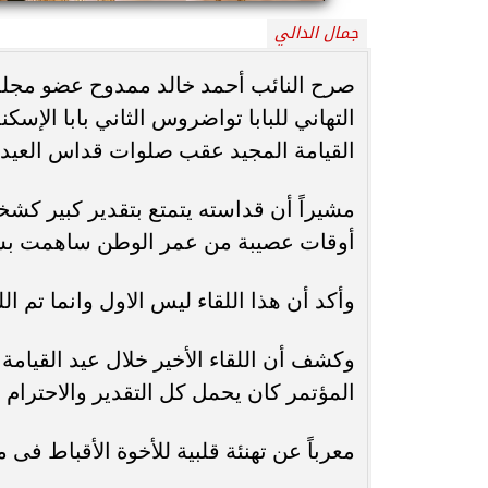
جمال الدالي
محافظ أسيوط : حملات مكثفة لرفع
الإشغالات بحي شرق لإعادة الانضباط
رحلت في أثناء أدا
صرح النائب أحمد خالد ممدوح عضو مجل
وتحقيق...
بمستشفى بني عب
التهاني للبابا تواضروس الثاني بابا الإس
القيامة المجيد عقب صلوات قداس العيد
مشيراً أن قداسته يتمتع بتقدير كبير كش
أوقات عصيبة من عمر الوطن ساهمت بش
وأكد أن هذا اللقاء ليس الاول وانما تم ا
وكشف أن اللقاء الأخير خلال عيد القيامة
المؤتمر كان يحمل كل التقدير والاحترام 
معرباً عن تهنئة قلبية للأخوة الأقباط فى 