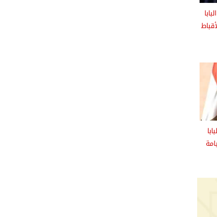
ابا
أقباط
ابا
امة