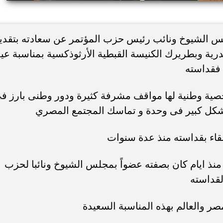
ء رسالتها.. وفاة ممرضة
محافظ القاهرة يعتمد جدول إمتحانات ا
س الشيوخ ونائب رئيس حزب المؤتمر عن سعادته بتقدي
يد والأهالي ينعونها
الثاني للعام الدراسي ٢٠٢٥...
كندرية وبطريرك الكنيسة القبطية الأرثوذكسية بمناسبة عي
 فقداسته
خصية وطنية لها مواقف مشرفة كثيرة ودور وطنى بارز ف
كل كبير فى وحدة و تماسك المجتمع المصري
للقاء بقداسته منذ عدة سنوات
 منذ ايام كان بصفته عضواً بمجلس الشيوخ ونائبا لحزب
لقداسته
مصر والعالم بهذه المناسبة السعيدة