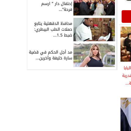
إحتفال دار ” ارسم
فرحة”...
محافظ الدقهلية يتابع
حملات الطب البيطري:
ضبط 1.5...
مد أجل الحكم في قضية
سارة خليفة وآخرين...
بابا
درية
...