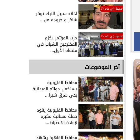
قضية راي عام TV
اخلاء سبيل التيك توكر
شاكر و خروجه من...
قضية راي عام TV
حزب المؤتمر يكرّم
المخترعين الشباب في
ملتقاه الأول...
آخر الموضوعات
محافظ القليوبية
يستكمل جولته الميدانية
بحي شرق شبرا...
محافظ القليوبية يقود
حملة مسائية مكبرة
لإعادة الانضباط...
محافظ القاهرة يشهد