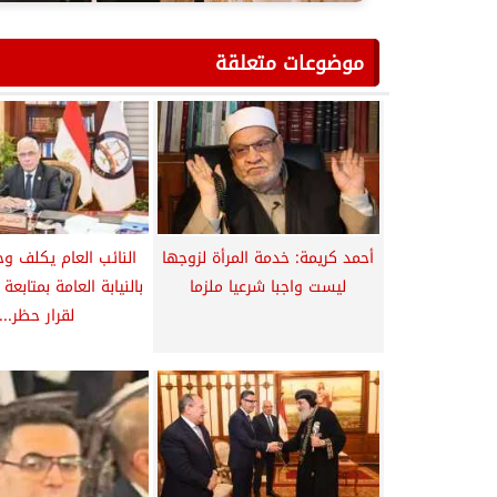
موضوعات متعلقة
أحمد كريمة: خدمة المرأة لزوجها
النائب العام يكلف وح
ليست واجبا شرعيا ملزما
بالنيابة العامة بمتابعة
لقرار حظر...