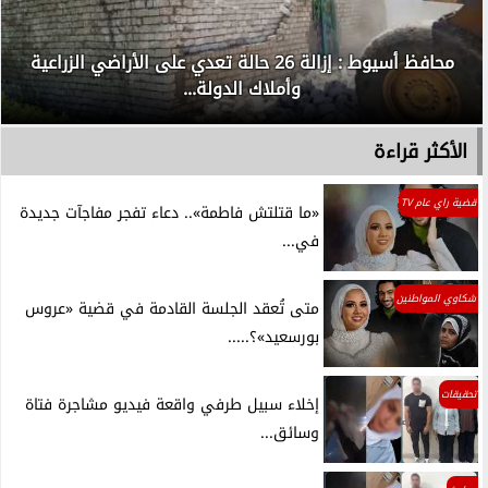
محافظ أسيوط : إزالة 26 حالة تعدي على الأراضي الزراعية
وأملاك الدولة...
الأكثر قراءة
قضية راي عام TV
«ما قتلتش فاطمة».. دعاء تفجر مفاجآت جديدة
في...
شكاوي المواطنين
متى تُعقد الجلسة القادمة في قضية «عروس
بورسعيد»؟.....
تحقيقات
إخلاء سبيل طرفي واقعة فيديو مشاجرة فتاة
وسائق...