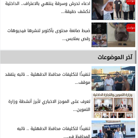
حوادث
ادعاء تحرش وسرقة ينتهي بالاعتراف.. الداخلية
تكشف حقيقة...
حوادث
ضبط صانعة محتوى بأكتوبر لنشرها فيديوهات
رقص بملابس...
آخر الموضوعات
تنفيذًا لتكليفات محافظ الدقهلية .. نائبه يتفقد
موقف...
تعرف على الموجز الاخباري لأبرز أنشطة وزارة
التموين...
تنفيذًا لتكليفات محافظ الدقهلية .. نائبه
المحافظ في...