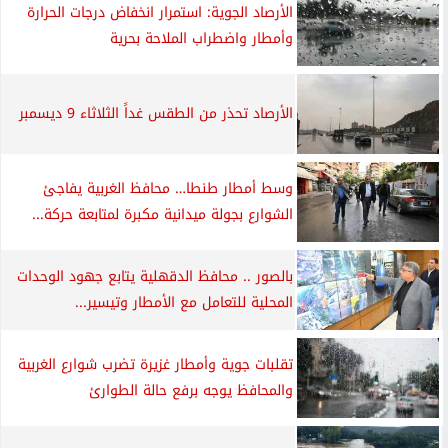
الأرصاد الجوية: استمرار انخفاض درجات الحرارة
وأمطار واضطراب الملاحة بحرية
الأرصاد تحذر من الطقس غداً الثلاثاء 9 ديسمبر
وسط أمطار طنطا… محافظ الغربية يفاجئ
الشوارع بجولة ميدانية مكبرة لمتابعة حركة...
بالصور .. محافظ الدقهلية يتابع جهود الوحدات
المحلية للتعامل مع الأمطار وتيسير...
تقلبات جوية وأمطار غزيرة تضرب شوارع الغربية
والمحافظ يوجه برفع حالة الطوارئ