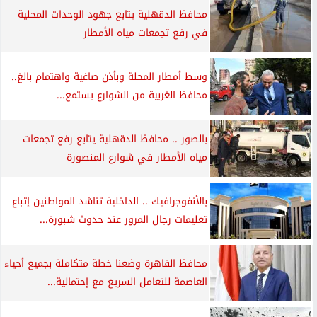
محافظ الدقهلية يتابع جهود الوحدات المحلية
في رفع تجمعات مياه الأمطار
وسط أمطار المحلة وبأذن صاغية واهتمام بالغ..
محافظ الغربية من الشوارع يستمع...
بالصور .. محافظ الدقهلية يتابع رفع تجمعات
مياه الأمطار في شوارع المنصورة
بالأنفوجرافيك .. الداخلية تناشد المواطنين إتباع
تعليمات رجال المرور عند حدوث شبورة...
محافظ القاهرة وضعنا خطة متكاملة بجميع أحياء
العاصمة للتعامل السريع مع إحتمالية...