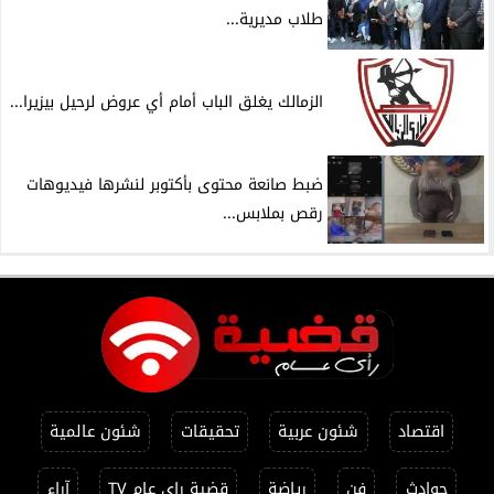
طلاب مديرية...
الزمالك يغلق الباب أمام أي عروض لرحيل بيزيرا...
ضبط صانعة محتوى بأكتوبر لنشرها فيديوهات
رقص بملابس...
اقتصاد
شئون عربية
تحقيقات
شئون عالمية
حوادث
فن
رياضة
قضية راي عام TV
آراء