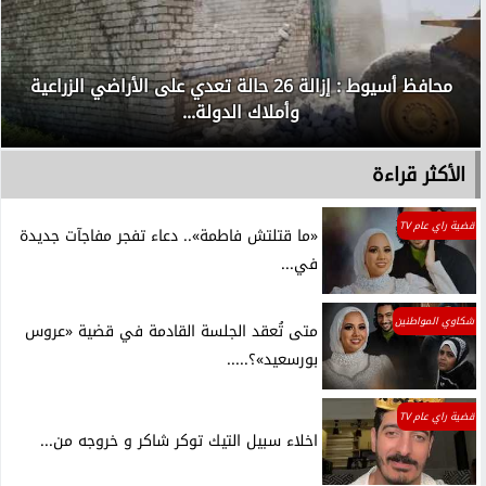
محافظ أسيوط : إزالة 26 حالة تعدي على الأراضي الزراعية
وأملاك الدولة...
الأكثر قراءة
قضية راي عام TV
«ما قتلتش فاطمة».. دعاء تفجر مفاجآت جديدة
في...
شكاوي المواطنين
متى تُعقد الجلسة القادمة في قضية «عروس
بورسعيد»؟.....
قضية راي عام TV
اخلاء سبيل التيك توكر شاكر و خروجه من...