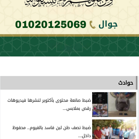
حوادث
ضبط صانعة محتوى بأكتوبر لنشرها فيديوهات
رقص بملابس...
ضبط نصف طن لبن فاسد بالفيوم.. محفوظ
داخل...