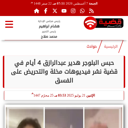
هـ
الجمعة
7 أغسطس 2026
07:51 صـ
22 صفر 1448
رئيس مجلس الإدارة
هشام ابراهيم
رئيس التحرير
محمد صلاح
الرئيسية
حوادث
حبس البلوجر هدير عبدالرازق 4 أيام في
قضية نشر فيديوهات مخلة والتحريض على
الفسق
هـ
الإثنين
21 يوليو 2025
03:53 مـ
25 محرّم 1447