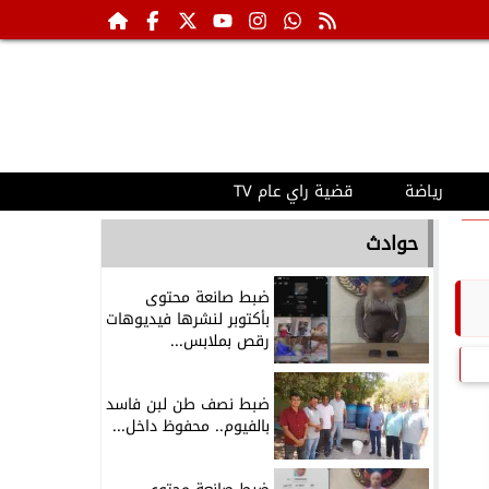
رياضة
قضية راي عام TV
حوادث
ضبط صانعة محتوى
بأكتوبر لنشرها فيديوهات
رقص بملابس...
ضبط نصف طن لبن فاسد
بالفيوم.. محفوظ داخل...