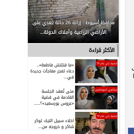
لدور
محافظ أسيوط : إزالة 26 حالة تعدي على
الداخلية ت
الأراضي الزراعية وأملاك الدولة...
رجل م
الأكثر قراءة
قضية راي عام TV
«ما قتلتش فاطمة»..
متر بعمق
دعاء تفجر مفاجآت جديدة
في...
شكاوي المواطنين
متى تُعقد الجلسة
القادمة في قضية
«عروس بورسعيد»؟.....
قضية راي عام TV
اخلاء سبيل التيك توكر
شاكر و خروجه من...