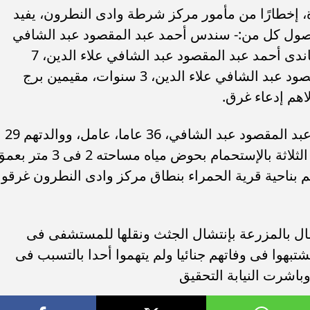
رة، إخطارًا من مأمور مركز شرطة وادى النطرون، يفيد
صول كل من:- سندس أحمد عبد المقصود عبد الشافي
ء رسالتها.. وفاة ممرضة
محافظ القاهرة يعتمد جدول إمتحانات ا
علاء الدين، 11 عاما، طالبة، وشقيقتيها ساندى أحمد عبد المقصود عبد الشافي علاء الدين، 7
يد والأهالي ينعونها
الثاني للعام الدراسي ٢٠٢٥...
سنوات، تلميذة، ونورسين أحمد عبد المقصود عبد الشافي علاء الدين، 3 سنوات، مقيمين برج
اهم إدعاء غرق.
بالإنتقال والفحص وبسؤال والدهم أحمد عبد المقصود عبد الشافي، 36 عاما، عامل، ووالدتهم 29
سنة، ربة منزل، قرروا أثناء قيام الأطفال الثلاثة بالإستحمام بحوض مياه مساحته 2 فى 3 
هم بناحية قرية الحمراء بنطاق مركز وادى النطرون غرقوا
مهم بالإشتراك مع 2 من العمال بالمزرعة بإنتشال الجثث ونقلها للمستشفى فى
 يشتبهوا فى وفاتهم جنائيا ولم يتهموا أحدا بالتسبب فى
وباشرت النيابة التحقيق