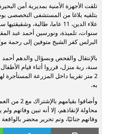
تلقت الأجهزة الأمنية بمديرية أمن البحي
محافظ أسيوط : حملات مكثفة لرفع
بتلقيه بلاغا من المستشفى التخصصى بو
الإشغالات بحي شرق لإعادة الانضباط
رحلت في أثناء أدا
وتحقيق...
بمستشفى بني عب
البرلس كفر الشيخ متوفين إلى رحمة مول
2 متر تقريبا داخل المزرعة المستأجرة ل
به.
وأضافوا بقيا
محاولة لإنقاذهم، إلا أنه تبين وفاتهم ولم
وفاتهم جنائيًا، وتم تحرير محضر بالواقعة 