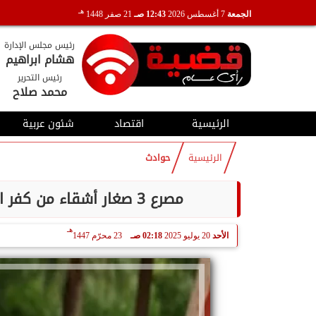
هـ
الجمعة
7 أغسطس 2026
12:43 صـ
21 صفر 1448
رئيس مجلس الإدارة
هشام ابراهيم
رئيس التحرير
محمد صلاح
الرئيسية
اقتصاد
شئون عربية
الرئيسية
حوادث
مصرع 3 صغار أشقاء من كفر الشيخ غرقا بحوض مياه بمزرعة بوادى النطرون
هـ
الأحد
20 يوليو 2025
02:18 صـ
23 محرّم 1447