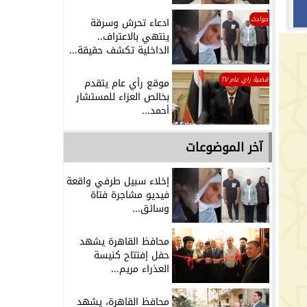
حوادث
ادعاء تحرش وسرقة
ينتهي بالاعتراف..
الداخلية تكشف حقيقة...
قضية راي عام TV
موقع رأي عام يتقدم
بخالص العزاء للمستشار
أحمد...
آخر الموضوعات
إخلاء سبيل طرفي واقعة
فيديو مشاجرة فتاة
وسائق...
محافظ القاهرة يشهد
حفل إفتتاح كنيسة
العذراء مريم...
محافظ القاهرة، يشهد