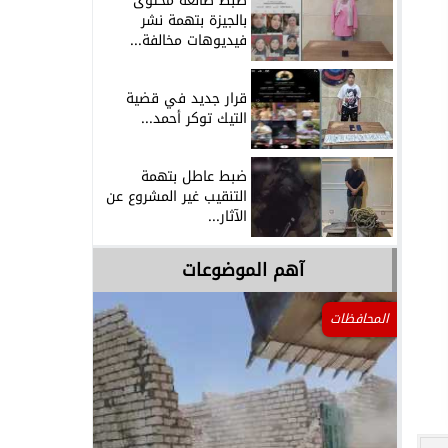
ضبط صانعة محتوى
بالجيزة بتهمة نشر
فيديوهات مخالفة...
قرار جديد في قضية
التيك توكر أحمد...
ضبط عاطل بتهمة
التنقيب غير المشروع عن
الآثار...
آهم الموضوعات
المحافظات