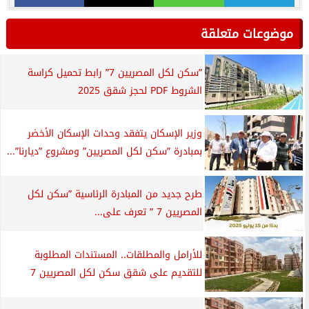
موضوعات متعلقة
”سكن لكل المصريين 7” رابط تحميل كراسة
الشروط PDF لحجز شقق 2025
وزير الإسكان يتفقد وحدات الإسكان الأخضر
بمبادرة ”سكن لكل المصريين” ومشروع ”ديارنا”...
طرح جديد من المبادرة الرئاسية ”سكن لكل
المصريين 7 ” تعرف على...
للأرامل والمطلقات.. المستندات المطلوبة
للتقديم على شقق سكن لكل المصريين 7