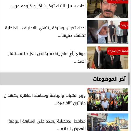
اخلاء سبيل التيك توكر شاكر و خروجه من...
حوادث
ادعاء تحرش وسرقة ينتهي بالاعتراف.. الداخلية
تكشف حقيقة...
قضية راي عام TV
موقع رأي عام يتقدم بخالص العزاء للمستشار
أحمد...
آخر الموضوعات
وزير الشباب والرياضة ومحافظ القاهرة يشهدان
ماراثون “القاهرة...
محافظ الدقهلية يشدد على المتابعة اليومية
للمعرض الدائم...