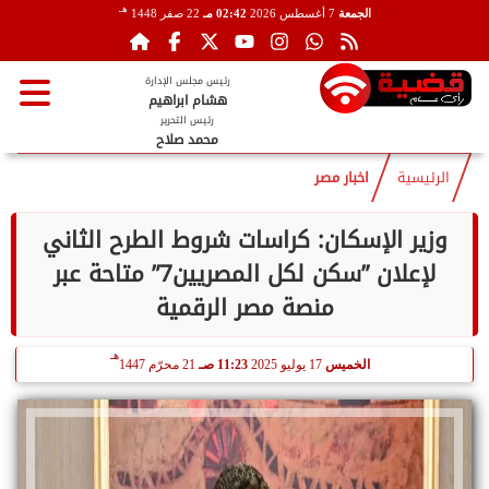
هـ
الجمعة
7 أغسطس 2026
02:42 مـ
22 صفر 1448
رئيس مجلس الإدارة
هشام ابراهيم
رئيس التحرير
محمد صلاح
الرئيسية
اخبار مصر
وزير الإسكان: كراسات شروط الطرح الثاني
لإعلان ”سكن لكل المصريين7” متاحة عبر
منصة مصر الرقمية
هـ
الخميس
17 يوليو 2025
11:23 صـ
21 محرّم 1447