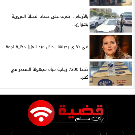
بالأرقام .. تعرف على حصاد الحملة المرورية
بشوارع...
في ذكرى رحيلها.. دلال عبد العزيز حكاية نجمة...
ضبط 7200 زجاجة مياه مجهولة المصدر في
كفر...