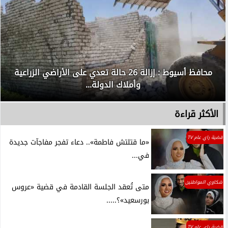
محافظ أسيوط : إزالة 26 حالة تعدي على الأراضي الزراعية
وأملاك الدولة...
الأكثر قراءة
قضية راي عام TV
«ما قتلتش فاطمة».. دعاء تفجر مفاجآت جديدة
في...
شكاوي المواطنين
متى تُعقد الجلسة القادمة في قضية «عروس
بورسعيد»؟.....
قضية راي عام TV