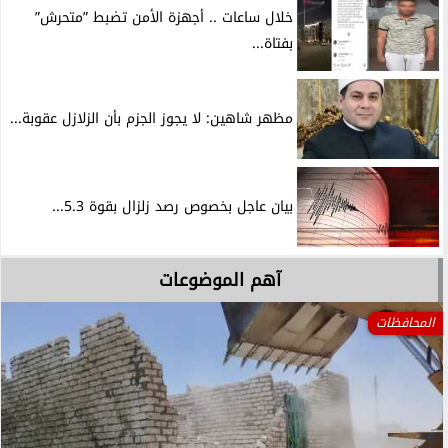
خلال ساعات .. أجهزة الأمن تضبط ”متحرش”
بفتاة...
مظهر شاهين: لا يجوز الجزم بأن الزلازل عقوبة...
بيان عاجل بخصوص رصد زلزال بقوة 5.3...
آهم الموضوعات
المحافظات