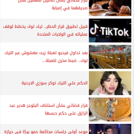
قرار قضائي بشأن طالبين متهمين بقتل
صديقهما في إمبابة
قبيل تطبيق قرار الحظر.. تيك توك يخطط لوقف
عملياته في الولايات المتحدة
بعد تداول فيديو تعبئة زيت مغشوش عبر التيك
توك.. ضبط مخزن لتعبئة...
الحكم علي التيك توكر سوزي الاردنية
قرار قضائي بشأن استئناف البلوجر هدير عبد
الرازق على حكم حبسها
موعد أولى جلسات محاكمة حمو بيكا في حيازة