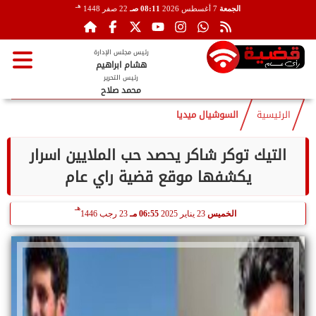
هـ
الجمعة
7 أغسطس 2026
08:11 صـ
22 صفر 1448
رئيس مجلس الإدارة
هشام ابراهيم
رئيس التحرير
محمد صلاح
الرئيسية
السوشيال ميديا
التيك توكر شاكر يحصد حب الملايين اسرار
يكشفها موقع قضية راي عام
هـ
الخميس
23 يناير 2025
06:55 مـ
23 رجب 1446