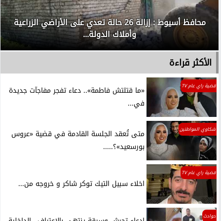
محافظ أسيوط : إزالة 26 حالة تعدي على الأراضي الزراعية
وأملاك الدولة...
الأكثر قراءة
قضية راي عام TV
«ما قتلتش فاطمة».. دعاء تفجر مفاجآت جديدة
في...
شكاوي المواطنين
متى تُعقد الجلسة القادمة في قضية «عروس
بورسعيد»؟.....
قضية راي عام TV
اخلاء سبيل التيك توكر شاكر و خروجه من...
حوادث
ادعاء تحرش وسرقة ينتهي بالاعتراف.. الداخلية