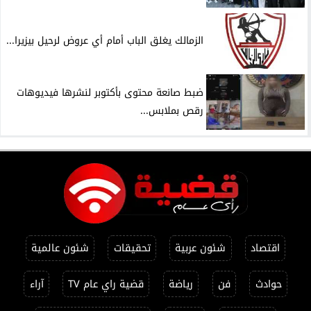
الزمالك يغلق الباب أمام أي عروض لرحيل بيزيرا...
ضبط صانعة محتوى بأكتوبر لنشرها فيديوهات
رقص بملابس...
اقتصاد
شئون عربية
تحقيقات
شئون عالمية
حوادث
فن
رياضة
قضية راي عام TV
آراء