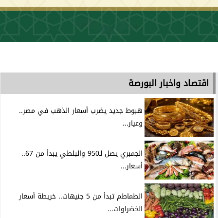
اقتصاد واخبار البورصة
هبوط جديد يضرب أسعار الذهب في مصر..
وعيار...
الجمبري يصل لـ950 والبلطي يبدأ من 67..
أسعار...
الطماطم تبدأ من 5 جنيهات.. خريطة أسعار
الخضراوات...