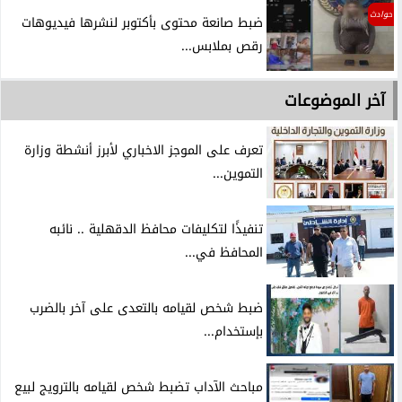
حوادث
ضبط صانعة محتوى بأكتوبر لنشرها فيديوهات
رقص بملابس...
آخر الموضوعات
تعرف على الموجز الاخباري لأبرز أنشطة وزارة
التموين...
تنفيذًا لتكليفات محافظ الدقهلية .. نائبه
المحافظ في...
ضبط شخص لقيامه بالتعدى على آخر بالضرب
بإستخدام...
مباحث الآداب تضبط شخص لقيامه بالترويج لبيع