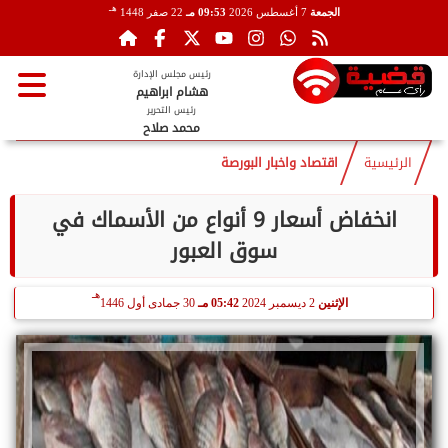
هـ
الجمعة
7 أغسطس 2026
09:53 مـ
22 صفر 1448
رئيس مجلس الإدارة
هشام ابراهيم
رئيس التحرير
محمد صلاح
الرئيسية
اقتصاد واخبار البورصة
انخفاض أسعار 9 أنواع من الأسماك في
سوق العبور
هـ
الإثنين
2 ديسمبر 2024
05:42 مـ
30 جمادى أول 1446