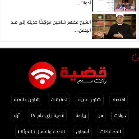
أدوات...
الشيخ مظهر شاهين موجّهًا حديثه إلى عبد
الرحمن...
اقتصاد
شئون عربية
تحقيقات
شئون عالمية
حوادث
فن
رياضة
قضية راي عام TV
آراء
المحافظات
أسواق
الصحة والجمال ( المرآة )