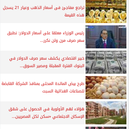
تراجع مفاجئ فى أسعار الذهب وعيار 21 يسجل
هذه القيمة
رئيس الوزراء معلقا على أسعار الدولار: نطبق
سعر صرف مرن ولن نكرر...
خبير اقتصادي يكشف سعر صرف الدولار في
البنوك الفترة المقبلة ومصير السوق...
طرح بيض المائدة المحلى بمنافذ الشركة القابضة
للصناعات الغذائية السبت
هؤلاء لهم الأولوية في الحصول على شقق
الإسكان الاجتماعي «سكن لكل المصريين...