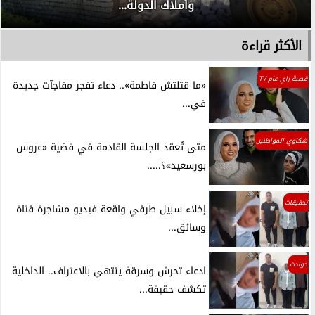
وأملاك الدولة...
الأكثر قراءة
قضية راي عام TV
«ما قتلتش فاطمة».. دعاء تفجر مفاجآت جديدة
في...
شكاوي المواطنين
متى تُعقد الجلسة القادمة في قضية «عروس
بورسعيد»؟.....
تحقيقات
إخلاء سبيل طرفي واقعة فيديو مشاجرة فتاة
وسائق...
حوادث
ادعاء تحرش وسرقة ينتهي بالاعتراف.. الداخلية
تكشف حقيقة...