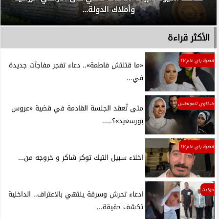
وأملاك الدولة...
الأكثر قراءة
قضية راي عام TV
«ما قتلتش فاطمة».. دعاء تفجر مفاجآت جديدة
في...
شكاوي المواطنين
متى تُعقد الجلسة القادمة في قضية «عروس
بورسعيد»؟.....
قضية راي عام TV
اخلاء سبيل التيك توكر شاكر و خروجه من...
حوادث
ادعاء تحرش وسرقة ينتهي بالاعتراف.. الداخلية
تكشف حقيقة...