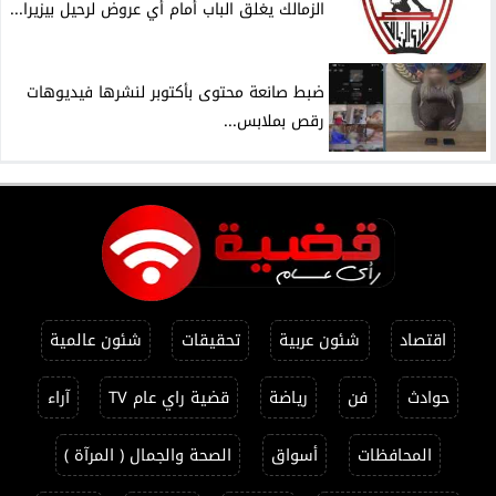
الزمالك يغلق الباب أمام أي عروض لرحيل بيزيرا...
ضبط صانعة محتوى بأكتوبر لنشرها فيديوهات
رقص بملابس...
اقتصاد
شئون عربية
تحقيقات
شئون عالمية
حوادث
فن
رياضة
قضية راي عام TV
آراء
المحافظات
أسواق
الصحة والجمال ( المرآة )