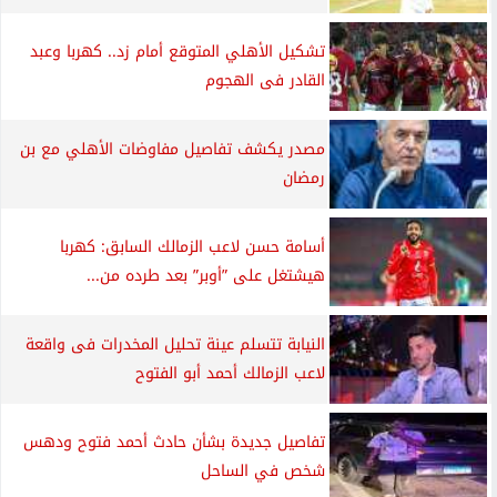
تشكيل الأهلي المتوقع أمام زد.. كهربا وعبد
القادر فى الهجوم
مصدر يكشف تفاصيل مفاوضات الأهلي مع بن
رمضان
أسامة حسن لاعب الزمالك السابق: كهربا
هيشتغل على ”أوبر” بعد طرده من...
النيابة تتسلم عينة تحليل المخدرات فى واقعة
لاعب الزمالك أحمد أبو الفتوح
تفاصيل جديدة بشأن حادث أحمد فتوح ودهس
شخص في الساحل