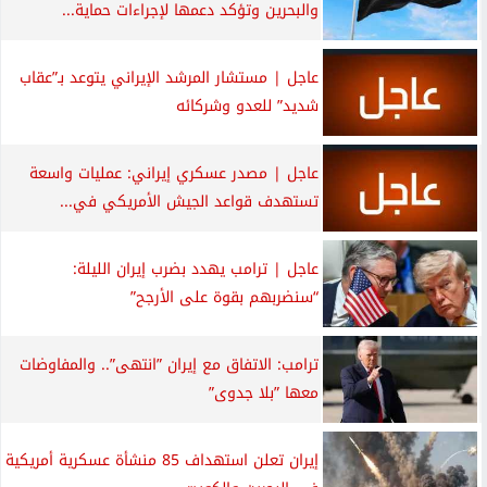
والبحرين وتؤكد دعمها لإجراءات حماية...
عاجل | مستشار المرشد الإيراني يتوعد بـ”عقاب
شديد” للعدو وشركائه
عاجل | مصدر عسكري إيراني: عمليات واسعة
تستهدف قواعد الجيش الأمريكي في...
عاجل | ترامب يهدد بضرب إيران الليلة:
“سنضربهم بقوة على الأرجح”
ترامب: الاتفاق مع إيران ”انتهى”.. والمفاوضات
معها ”بلا جدوى”
إيران تعلن استهداف 85 منشأة عسكرية أمريكية