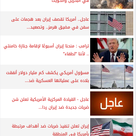
في البحرين والكويت
عاجل.. أمريكا تقصف إيران بعد هجمات على
سفن في مضيق هرمز.. وتصعيد...
ترامب : منحنا إيران أسبوعًا لإقامة جنازة خامنئي
.. لأننا ”لطفاء”
مسؤول أمريكي يكشف كم مليار دولار أنفقت
بلاده على عملياتها العسكرية ضد...
عاجل - القيادة المركزية الأمريكية تعلن شن
ضربات جديدة ضد إيران ردا...
إيران تعلن تنفيذ ضربات ضد أهداف مرتبطة
بأمريكا في المنطقة