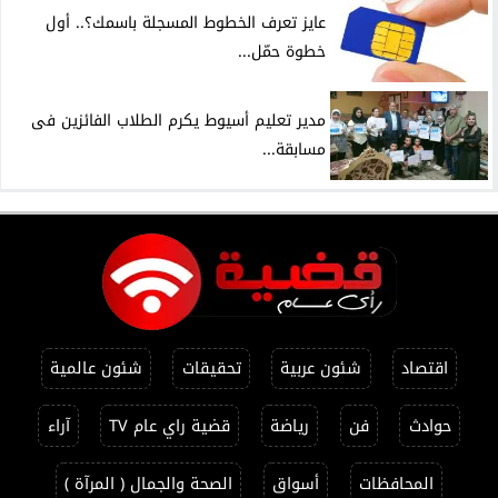
عايز تعرف الخطوط المسجلة باسمك؟.. أول
خطوة حمّل...
مدير تعليم أسيوط يكرم الطلاب الفائزين فى
مسابقة...
اقتصاد
شئون عربية
تحقيقات
شئون عالمية
حوادث
فن
رياضة
قضية راي عام TV
آراء
المحافظات
أسواق
الصحة والجمال ( المرآة )