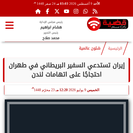
هـ
الأحد
9 أغسطس 2026
03:03 مـ
24 صفر 1448
رئيس مجلس الإدارة
هشام ابراهيم
رئيس التحرير
محمد صلاح
الرئيسية
شئون عالمية
إيران تستدعي السفير البريطاني في طهران
احتجاجًا على اتهامات لندن
هـ
الخميس
9 يوليو 2026
12:20 مـ
23 محرّم 1448