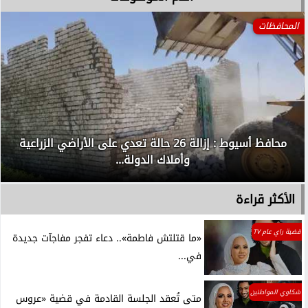
المحافظات
محافظ أسيوط : إزالة 26 حالة تعدي على الأراضي الزراعية
وأملاك الدولة...
الأكثر قراءة
قضية راي عام TV
«ما قتلتش فاطمة».. دعاء تفجر مفاجآت جديدة
في...
شكاوي المواطنين
متى تُعقد الجلسة القادمة في قضية «عروس