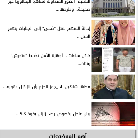
التعليم: الصور المتداولة لمناهج البكالوريا غير
صحيحة.. وطرحها...
إحالة المتهم بقتل ”ضحى” إلى الجنايات بتهم
القتل...
خلال ساعات .. أجهزة الأمن تضبط ”متحرش”
بفتاة...
مظهر شاهين: لا يجوز الجزم بأن الزلازل عقوبة...
بيان عاجل بخصوص رصد زلزال بقوة 5.3...
آهم الموضوعات