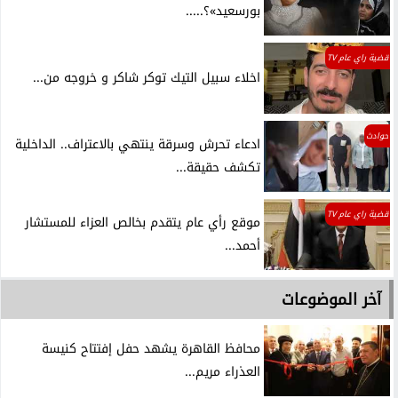
بورسعيد»؟.....
قضية راي عام TV
اخلاء سبيل التيك توكر شاكر و خروجه من...
حوادث
ادعاء تحرش وسرقة ينتهي بالاعتراف.. الداخلية
تكشف حقيقة...
قضية راي عام TV
موقع رأي عام يتقدم بخالص العزاء للمستشار
أحمد...
آخر الموضوعات
محافظ القاهرة يشهد حفل إفتتاح كنيسة
العذراء مريم...