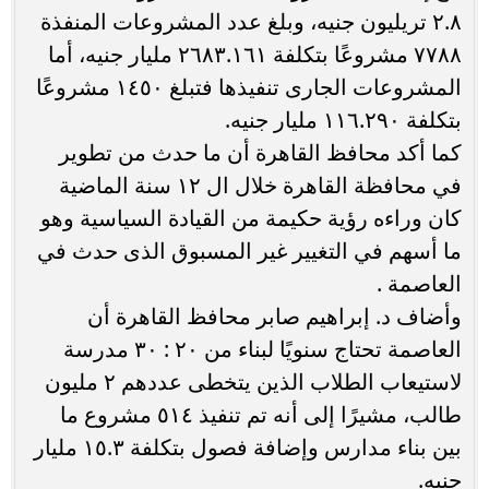
٢.٨ تريليون جنيه، وبلغ عدد المشروعات المنفذة
٧٧٨٨ مشروعًا بتكلفة ٢٦٨٣.١٦١ مليار جنيه، أما
المشروعات الجارى تنفيذها فتبلغ ١٤٥٠ مشروعًا
بتكلفة ١١٦.٢٩٠ مليار جنيه.
كما أكد محافظ القاهرة أن ما حدث من تطوير
في محافظة القاهرة خلال ال ١٢ سنة الماضية
كان وراءه رؤية حكيمة من القيادة السياسية وهو
ما أسهم في التغيير غير المسبوق الذى حدث في
العاصمة .
وأضاف د. إبراهيم صابر محافظ القاهرة أن
العاصمة تحتاج سنويًا لبناء من ٢٠ : ٣٠ مدرسة
لاستيعاب الطلاب الذين يتخطى عددهم ٢ مليون
طالب، مشيرًا إلى أنه تم تنفيذ ٥١٤ مشروع ما
بين بناء مدارس وإضافة فصول بتكلفة ١٥.٣ مليار
جنيه.