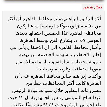
جمال الدالي
أكد الدكتور إبراهيم صابر محافظ القاهرة أن أكثر
من ٥٠ سفيرًا ومبعوثًا دبلوماسيًا سيشاركون
محافظة القاهرة غدًا الخميس احتفالها بعيدها
القومي ١٠٥٧، بشارع الفن بوسط القاهرة.
وأشار محافظ القاهرة إلى أن الاحتفال يأتى في
إطار الاحتفاء بما شهدته العاصمة من نهضة
تنموية وحضارية شاملة، وإبراز ما تمتلكه من
مقومات ثقافية وتاريخية وسياحية.
وأكد د. إبراهيم صابر محافظ القاهرة على أن
القاهرة كانت أكثر المحافظات حظًا من
مشروعات التطوير خلال سنوات قيادة الرئيس
عبدالفتاح السيسى رئيس الجمهورية ال ١٢ حيث
بلغ إجمالى المشروعات ٩٢٣٨ مشروعًا بتكلفة