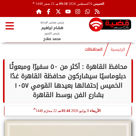
هـ
الخميس
6 أغسطس 2026
09:18 مـ
21 صفر 1448
رئيس مجلس الإدارة
هشام ابراهيم
رئيس التحرير
محمد صلاح
الرئيسية
المحافظات
محافظ القاهرة : أكثر من ٥٠ سفيرًا ومبعوثًا
دبلوماسيًا سيشاركون محافظة القاهرة غدًا
الخميس إحتفالها بعيدها القومي ١٠٥٧
بشارع الفن بوسط القاهرة
هـ
الأربعاء
8 يوليو 2026
01:44 مـ
22 محرّم 1448