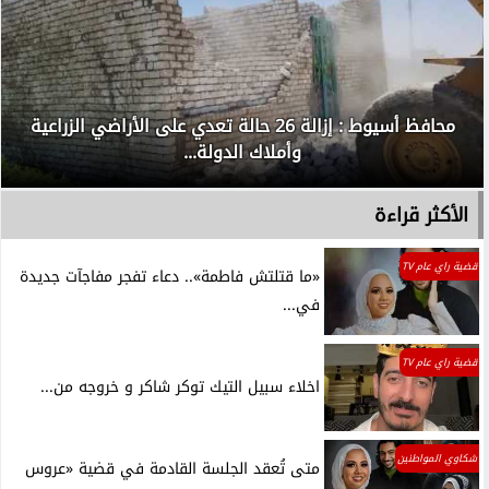
محافظ أسيوط : إزالة 26 حالة تعدي على الأراضي الزراعية
وأملاك الدولة...
الأكثر قراءة
قضية راي عام TV
«ما قتلتش فاطمة».. دعاء تفجر مفاجآت جديدة
في...
قضية راي عام TV
اخلاء سبيل التيك توكر شاكر و خروجه من...
شكاوي المواطنين
متى تُعقد الجلسة القادمة في قضية «عروس