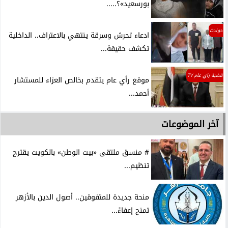
بورسعيد»؟.....
حوادث
ادعاء تحرش وسرقة ينتهي بالاعتراف.. الداخلية
تكشف حقيقة...
قضية راي عام TV
موقع رأي عام يتقدم بخالص العزاء للمستشار
أحمد...
آخر الموضوعات
# منسق ملتقى «بيت الوطن» بالكويت يقترح
تنظيم...
منحة جديدة للمتفوقين.. أصول الدين بالأزهر
تمنح إعفاءً...