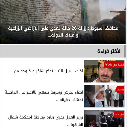
محافظ أسيوط : إزالة 26 حالة تعدي على الأراضي الزراعية
وأملاك الدولة...
الأكثر قراءة
قضية راي عام TV
اخلاء سبيل التيك توكر شاكر و خروجه من...
حوادث
ادعاء تحرش وسرقة ينتهي بالاعتراف.. الداخلية
تكشف حقيقة...
امن مصر
وزير العدل يجري زيارة مفاجئة لمحكمة شمال
القاهرة...