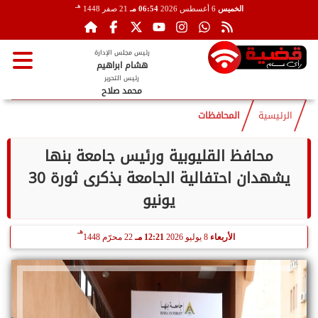
هـ
الخميس
6 أغسطس 2026
06:54 مـ
21 صفر 1448
رئيس مجلس الإدارة
هشام ابراهيم
رئيس التحرير
محمد صلاح
الرئيسية
المحافظات
محافظ القليوبية ورئيس جامعة بنها
يشهدان احتفالية الجامعة بذكرى ثورة 30
يونيو
هـ
الأربعاء
8 يوليو 2026
12:21 مـ
22 محرّم 1448